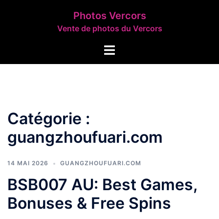
Aller
Photos Vercors
au
Vente de photos du Vercors
contenu
Ouvrir/fermer
le
menu
Catégorie :
guangzhoufuari.com
14 MAI 2026
GUANGZHOUFUARI.COM
BSB007 AU: Best Games,
Bonuses & Free Spins