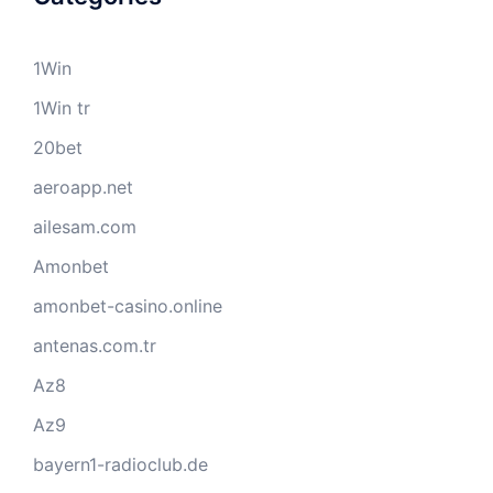
1Win
1Win tr
20bet
aeroapp.net
ailesam.com
Amonbet
amonbet-casino.online
antenas.com.tr
Az8
Az9
bayern1-radioclub.de