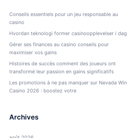
Conseils essentiels pour un jeu responsable au
casino
Hvordan teknologi former casinoopplevelser i dag
Gérer ses finances au casino conseils pour
maximiser vos gains
Histoires de succès comment des joueurs ont
transformé leur passion en gains significatifs
Les promotions à ne pas manquer sur Nevada Win
Casino 2026 : boostez votre
Archives
août 2026