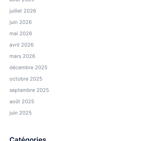
juillet 2026
juin 2026
mai 2026
avril 2026
mars 2026
décembre 2025
octobre 2025
septembre 2025
août 2025
juin 2025
Catégories