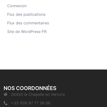
Connexion
Flux des publications
Flux des commentaires
Site de WordPress-FR
NOS COORDONNÉES
26420 la Chapelle en Vercors
+33 (0)6 87 77 38 66