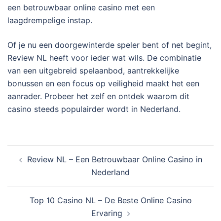
een betrouwbaar online casino met een
laagdrempelige instap.
Of je nu een doorgewinterde speler bent of net begint,
Review NL heeft voor ieder wat wils. De combinatie
van een uitgebreid spelaanbod, aantrekkelijke
bonussen en een focus op veiligheid maakt het een
aanrader. Probeer het zelf en ontdek waarom dit
casino steeds populairder wordt in Nederland.
Navigation
Review NL – Een Betrouwbaar Online Casino in
d’article
Nederland
Top 10 Casino NL – De Beste Online Casino
Ervaring