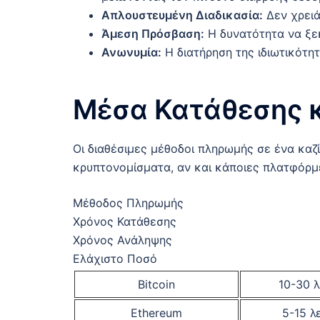
Απλουστευμένη Διαδικασία:
Δεν χρειά
Άμεση Πρόσβαση:
Η δυνατότητα να ξεκ
Ανωνυμία:
Η διατήρηση της ιδιωτικότητ
Μέσα Κατάθεσης 
Οι διαθέσιμες μέθοδοι πληρωμής σε ένα καζ
κρυπτονομίσματα, αν και κάποιες πλατφόρμ
Μέθοδος Πληρωμής
Χρόνος Κατάθεσης
Χρόνος Ανάληψης
Ελάχιστο Ποσό
Bitcoin
10-30 
Ethereum
5-15 λ