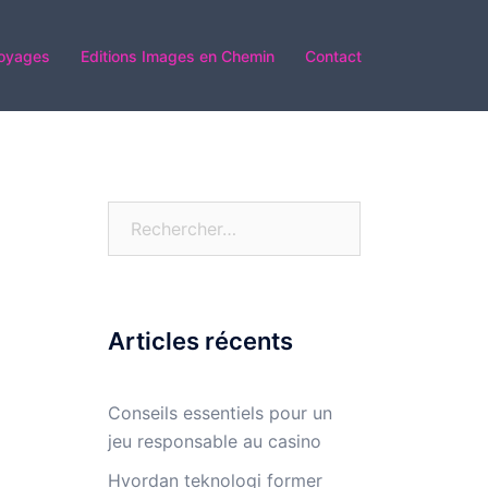
oyages
Editions Images en Chemin
Contact
Rechercher :
Articles récents
Conseils essentiels pour un
jeu responsable au casino
Hvordan teknologi former