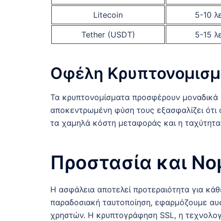
Litecoin
5-10 λ
Tether (USDT)
5-15 λ
Οφέλη Κρυπτονομισ
Τα κρυπτονομίσματα προσφέρουν μοναδικά οφ
αποκεντρωμένη φύση τους εξασφαλίζει ότι 
τα χαμηλά κόστη μεταφοράς και η ταχύτητα ε
Προστασία και Νο
Η ασφάλεια αποτελεί προτεραιότητα για κάθ
παραδοσιακή ταυτοποίηση, εφαρμόζουμε αυ
χρηστών. Η κρυπτογράφηση SSL, η τεχνολογ