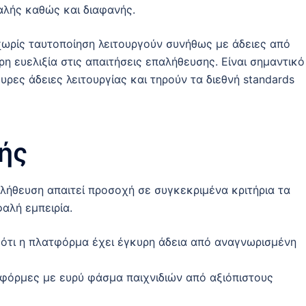
αλής καθώς και διαφανής.
χωρίς ταυτοποίηση λειτουργούν συνήθως με άδειες από
ρη ευελιξία στις απαιτήσεις επαλήθευσης. Είναι σημαντικό
ρες άδειες λειτουργίας και τηρούν τα διεθνή standards
ής
λήθευση απαιτεί προσοχή σε συγκεκριμένα κριτήρια τα
αλή εμπειρία.
ότι η πλατφόρμα έχει έγκυρη άδεια από αναγνωρισμένη
φόρμες με ευρύ φάσμα παιχνιδιών από αξιόπιστους