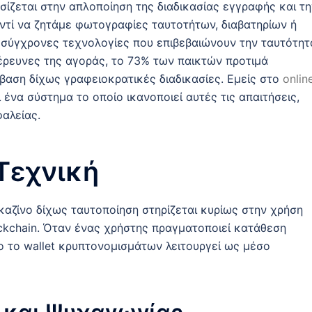
σίζεται στην απλοποίηση της διαδικασίας εγγραφής και τη
Αντί να ζητάμε φωτογραφίες ταυτοτήτων, διαβατηρίων ή
 σύγχρονες τεχνολογίες που επιβεβαιώνουν την ταυτότητ
ρευνες της αγοράς, το 73% των παικτών προτιμά
ση δίχως γραφειοκρατικές διαδικασίες. Εμείς στο
onlin
ένα σύστημα το οποίο ικανοποιεί αυτές τις απαιτήσεις,
αλείας.
Τεχνική
καζίνο δίχως ταυτοποίηση στηρίζεται κυρίως στην χρήση
ckchain. Όταν ένας χρήστης πραγματοποιεί κατάθεση
ο το wallet κρυπτονομισμάτων λειτουργεί ως μέσο