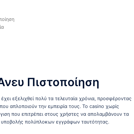
ποίηση
ία
ο Άνευ Πιστοποίηση
 έχει εξελιχθεί πολύ τα τελευταία χρόνια, προσφέροντας
ου απλοποιούν την εμπειρία τους. Το casino χωρίς
γγιση που επιτρέπει στους χρήστες να απολαμβάνουν τα
κη υποβολής πολύπλοκων εγγράφων ταυτότητας.