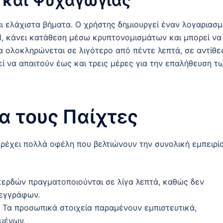
 και Ψυχαγωγίας
αι ελάχιστα βήματα. Ο χρήστης δημιουργεί έναν λογαριασ
l, κάνει κατάθεση μέσω κρυπτονομισμάτων και μπορεί να
ία ολοκληρώνεται σε λιγότερο από πέντε λεπτά, σε αντίθε
ί να απαιτούν έως και τρεις μέρες για την επαλήθευση τ
α τους Παίχτες
ρέχει πολλά οφέλη που βελτιώνουν την συνολική εμπειρί
κερδών πραγματοποιούνται σε λίγα λεπτά, καθώς δεν
 εγγράφων.
Τα προσωπικά στοιχεία παραμένουν εμπιστευτικά,
μένων.