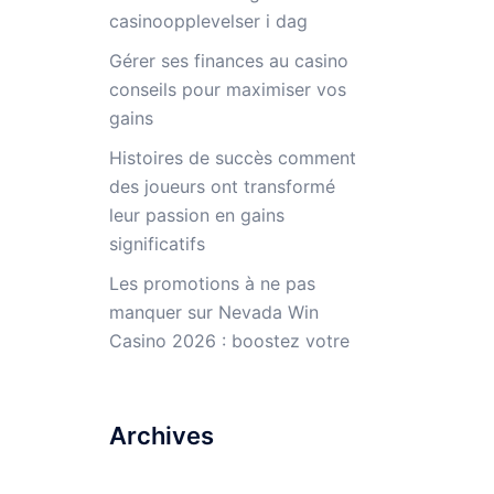
casinoopplevelser i dag
Gérer ses finances au casino
conseils pour maximiser vos
gains
Histoires de succès comment
des joueurs ont transformé
leur passion en gains
significatifs
Les promotions à ne pas
manquer sur Nevada Win
Casino 2026 : boostez votre
Archives