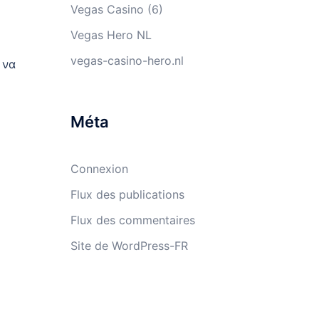
Vegas Casino (6)
Vegas Hero NL
vegas-casino-hero.nl
 να
Méta
Connexion
Flux des publications
Flux des commentaires
Site de WordPress-FR