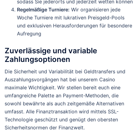
sodass Sie jederorts und jederzeit wetten können
Regelmäßige Turniere:
Wir organisieren jede
Woche Turniere mit lukrativen Preisgeld-Pools
und exklusiven Herausforderungen für besondere
Aufregung
Zuverlässige und variable
Zahlungsoptionen
Die Sicherheit und Variabilität bei Geldtransfers und
Auszahlungsvorgängen hat bei unserem Casino
maximale Wichtigkeit. Wir stellen bereit euch eine
umfangreiche Palette an Payment-Methoden, die
sowohl bewährte als auch zeitgemäße Alternativen
umfasst. Alle Finanztransaktion wird mittels SSL-
Technologie geschützt und genügt den obersten
Sicherheitsnormen der Finanzwelt.