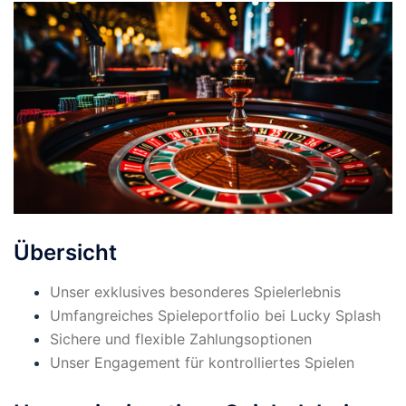
Übersicht
Unser exklusives besonderes Spielerlebnis
Umfangreiches Spieleportfolio bei Lucky Splash
Sichere und flexible Zahlungsoptionen
Unser Engagement für kontrolliertes Spielen