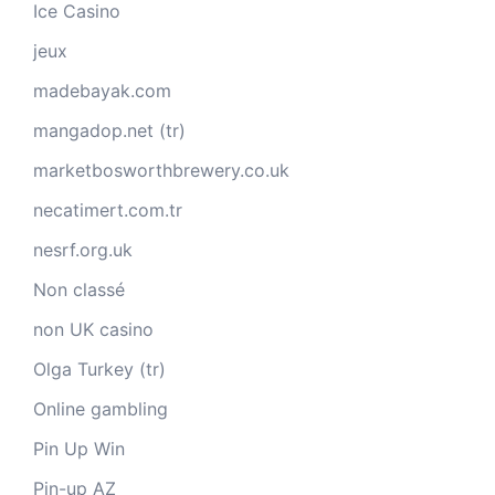
Ice Casino
jeux
madebayak.com
mangadop.net (tr)
marketbosworthbrewery.co.uk
necatimert.com.tr
nesrf.org.uk
Non classé
non UK casino
Olga Turkey (tr)
Online gambling
Pin Up Win
Pin-up AZ