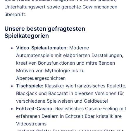
Unterhaltungswert sowie gerechte Gewinnchancen
überprüft.
Unsere besten gefragtesten
Spielkategorien
Video-Spielautomaten:
Moderne
Automatenspiele mit elaborierten Darstellungen,
kreativen Bonusfunktionen und mitreißenden
Motiven von Mythologie bis zu
Abenteuergeschichten
Tischspiele:
Klassiker wie französisches Roulette,
Blackjack und Baccarat in diversen Versionen für
verschiedene Spielweisen und Geldbeutel
Echtzeit-Casino:
Realistisches Casino-Feeling mit
erfahrenen Dealern in Echtzeit über kristallklare
Videostreams