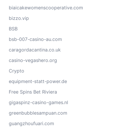
biaicakewomenscooperative.com
bizzo.vip
BSB
bsb-007-casino-au.com
caragordacantina.co.uk
casino-vegashero.org
Crypto
equipment-statt-power.de
Free Spins Bet Riviera
gigaspinz-casino-games.nl
greenbubblesampuan.com
guangzhoufuari.com