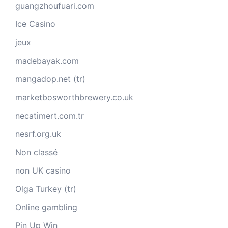
guangzhoufuari.com
Ice Casino
jeux
madebayak.com
mangadop.net (tr)
marketbosworthbrewery.co.uk
necatimert.com.tr
nesrf.org.uk
Non classé
non UK casino
Olga Turkey (tr)
Online gambling
Pin Up Win