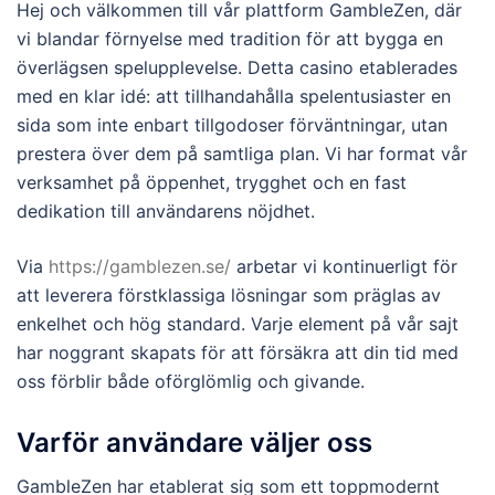
Hej och välkommen till vår plattform GambleZen, där
vi blandar förnyelse med tradition för att bygga en
överlägsen spelupplevelse. Detta casino etablerades
med en klar idé: att tillhandahålla spelentusiaster en
sida som inte enbart tillgodoser förväntningar, utan
prestera över dem på samtliga plan. Vi har format vår
verksamhet på öppenhet, trygghet och en fast
dedikation till användarens nöjdhet.
Via
https://gamblezen.se/
arbetar vi kontinuerligt för
att leverera förstklassiga lösningar som präglas av
enkelhet och hög standard. Varje element på vår sajt
har noggrant skapats för att försäkra att din tid med
oss förblir både oförglömlig och givande.
Varför användare väljer oss
GambleZen har etablerat sig som ett toppmodernt