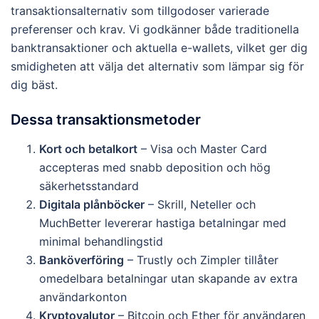
transaktionsalternativ som tillgodoser varierade
preferenser och krav. Vi godkänner både traditionella
banktransaktioner och aktuella e-wallets, vilket ger dig
smidigheten att välja det alternativ som lämpar sig för
dig bäst.
Dessa transaktionsmetoder
Kort och betalkort
– Visa och Master Card
accepteras med snabb deposition och hög
säkerhetsstandard
Digitala plånböcker
– Skrill, Neteller och
MuchBetter levererar hastiga betalningar med
minimal behandlingstid
Banköverföring
– Trustly och Zimpler tillåter
omedelbara betalningar utan skapande av extra
användarkonton
Kryptovalutor
– Bitcoin och Ether för användaren