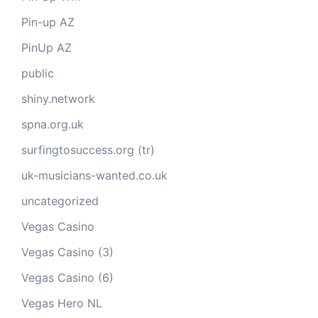
Pin-up AZ
PinUp AZ
public
shiny.network
spna.org.uk
surfingtosuccess.org (tr)
uk-musicians-wanted.co.uk
uncategorized
Vegas Casino
Vegas Casino (3)
Vegas Casino (6)
Vegas Hero NL