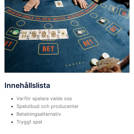
Innehållslista
Varför spelare valde oss
Spelutbud och producenter
Betalningsalternativ
Tryggt spel