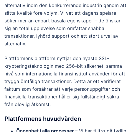
alternativ inom den konkurrerande industrin genom att
sätta kvalité före volym. Vi vet att dagens spelare
söker mer än enbart basala egenskaper – de önskar
sig en total upplevelse som omfattar snabba
transaktioner, lyhörd support och ett stort urval av
alternativ.
Plattformens plattform nyttjar den nyaste SSL-
krypteringsteknologin med 256-bit säkerhet, samma
nivå som internationella finansinstitut använder för att
trygga ömtåliga transaktioner. Detta är ett verifierat
faktum som försäkrar att varje personuppgifter och
finansiella transaktioner håller sig fullständigt säkra
från olovlig åtkomst.
Plattformens huvudvärden
Öppenhet i alla processer
– Vi har tilltro på tydlig