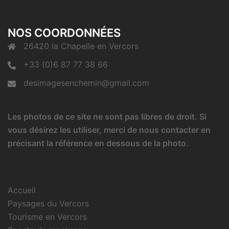
NOS COORDONNÉES
26420 la Chapelle en Vercors
+33 (0)6 87 77 38 66
desimagesenchemin@gmail.com
Les photos de ce site ne sont pas libres de droit. Si
vous désirez les utiliser, merci de nous contacter en
précisant la référence en dessous de la photo.
Accueil
Paysages du Vercors
Tourisme en Vercors