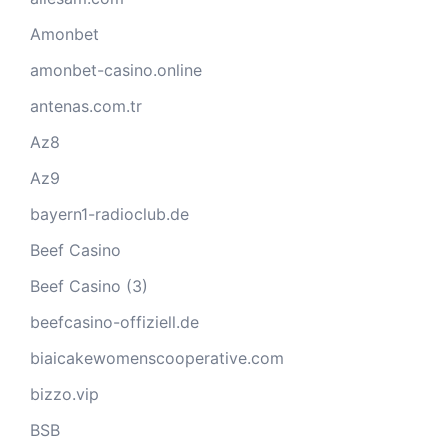
Amonbet
amonbet-casino.online
antenas.com.tr
Az8
Az9
bayern1-radioclub.de
Beef Casino
Beef Casino (3)
beefcasino-offiziell.de
biaicakewomenscooperative.com
bizzo.vip
BSB