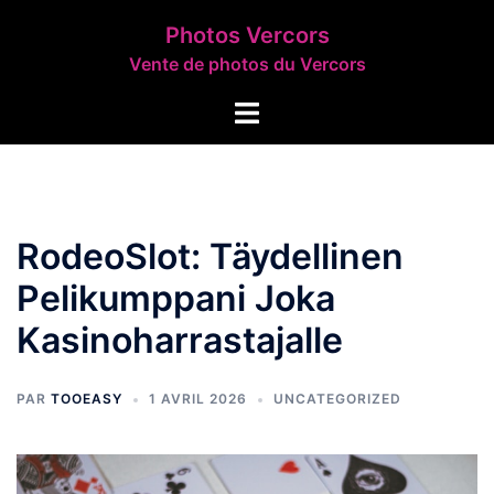
Aller
Photos Vercors
au
Vente de photos du Vercors
contenu
Ouvrir/fermer
le
menu
RodeoSlot: Täydellinen
Pelikumppani Joka
Kasinoharrastajalle
PAR
TOOEASY
1 AVRIL 2026
UNCATEGORIZED