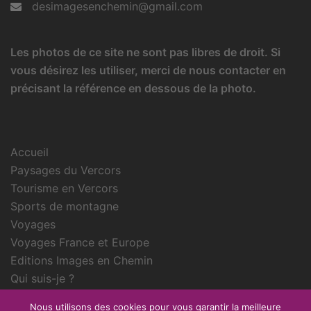
desimagesenchemin@gmail.com
Les photos de ce site ne sont pas libres de droit. Si
vous désirez les utiliser, merci de nous contacter en
précisant la référence en dessous de la photo.
Accueil
Paysages du Vercors
Tourisme en Vercors
Sports de montagne
Voyages
Voyages France et Europe
Editions Images en Chemin
Qui suis-je ?
BLOG
Nous utilisons des cookies pour vous garantir la meilleure