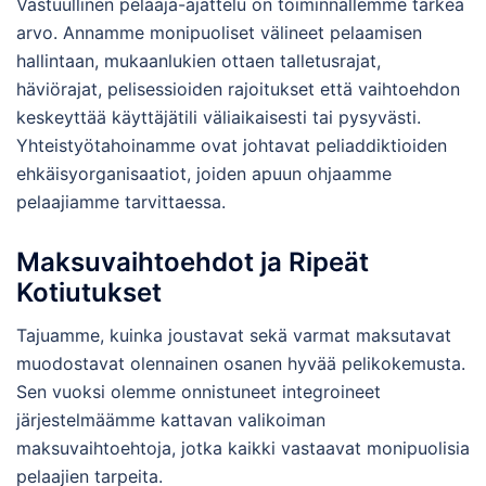
Vastuullinen pelaaja-ajattelu on toiminnallemme tärkeä
arvo. Annamme monipuoliset välineet pelaamisen
hallintaan, mukaanlukien ottaen talletusrajat,
häviörajat, pelisessioiden rajoitukset että vaihtoehdon
keskeyttää käyttäjätili väliaikaisesti tai pysyvästi.
Yhteistyötahoinamme ovat johtavat peliaddiktioiden
ehkäisyorganisaatiot, joiden apuun ohjaamme
pelaajiamme tarvittaessa.
Maksuvaihtoehdot ja Ripeät
Kotiutukset
Tajuamme, kuinka joustavat sekä varmat maksutavat
muodostavat olennainen osanen hyvää pelikokemusta.
Sen vuoksi olemme onnistuneet integroineet
järjestelmäämme kattavan valikoiman
maksuvaihtoehtoja, jotka kaikki vastaavat monipuolisia
pelaajien tarpeita.