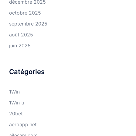
décembre 2025
octobre 2025
septembre 2025
août 2025
juin 2025
Catégories
1Win
1Win tr
20bet
aeroapp.net
ailesam.com