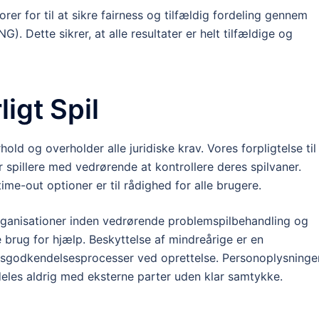
rer for til at sikre fairness og tilfældig fordeling gennem
Dette sikrer, at alle resultater er helt tilfældige og
igt Spil
old og overholder alle juridiske krav. Vores forpligtelse til
r spillere med vedrørende at kontrollere deres spilvaner.
e-out optioner er til rådighed for alle brugere.
ganisationer inden vedrørende problemspilbehandling og
e brug for hjælp. Beskyttelse af mindreårige er en
ersgodkendelsesprocesser ved oprettelse. Personoplysninge
les aldrig med eksterne parter uden klar samtykke.