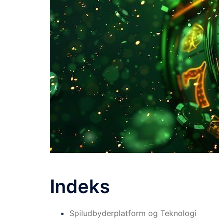
Indeks
Spiludbyderplatform og Teknologi