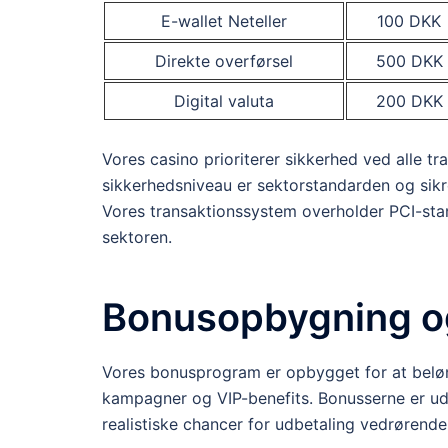
E-wallet Neteller
100 DKK
Direkte overførsel
500 DKK
Digital valuta
200 DKK
Vores casino prioriterer sikkerhed ved alle t
sikkerhedsniveau er sektorstandarden og sik
Vores transaktionssystem overholder PCI-stand
sektoren.
Bonusopbygning o
Vores bonusprogram er opbygget for at beløn
kampagner og VIP-benefits. Bonusserne er ud
realistiske chancer for udbetaling vedrørende