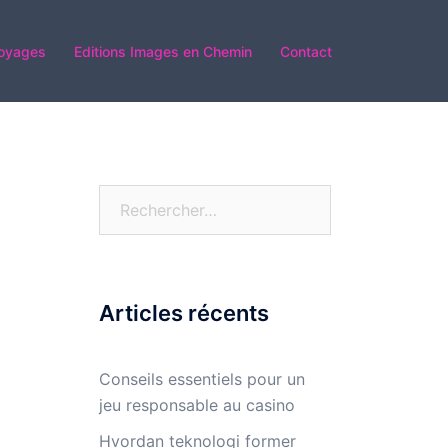
oyages
Editions Images en Chemin
Contact
Rechercher :
Articles récents
Conseils essentiels pour un
jeu responsable au casino
Hvordan teknologi former