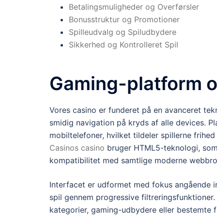
Betalingsmuligheder og Overførsler
Bonusstruktur og Promotioner
Spilleudvalg og Spiludbydere
Sikkerhed og Kontrolleret Spil
Gaming-platform o
Vores casino er funderet på en avanceret tekn
smidig navigation på kryds af alle devices. Pl
mobiltelefoner, hvilket tildeler spillerne fri
Casinos casino
bruger HTML5-teknologi, som e
kompatibilitet med samtlige moderne webbr
Interfacet er udformet med fokus angående in
spil gennem progressive filtreringsfunktioner.
kategorier, gaming-udbydere eller bestemte 