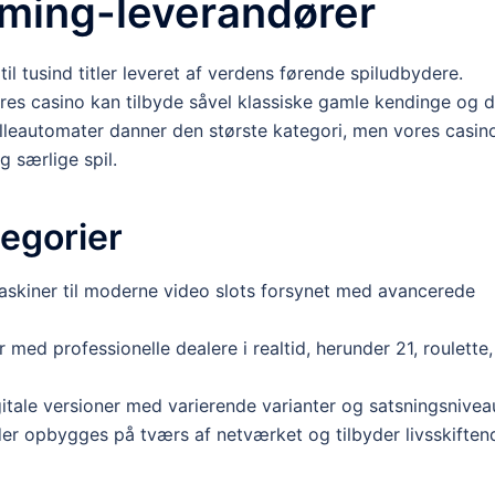
aming-leverandører
il tusind titler leveret af verdens førende spiludbydere.
ores casino kan tilbyde såvel klassiske gamle kendinge og 
lleautomater danner den største kategori, men vores casin
g særlige spil.
tegorier
maskiner til moderne video slots forsynet med avancerede
med professionelle dealere i realtid, herunder 21, roulette,
gitale versioner med varierende varianter og satsningsnivea
r opbygges på tværs af netværket og tilbyder livsskiften