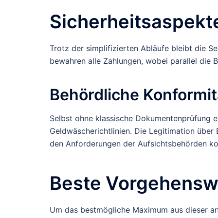
Sicherheitsaspekt
Trotz der simplifizierten Abläufe bleibt die
bewahren alle Zahlungen, wobei parallel die Be
Behördliche Konformit
Selbst ohne klassische Dokumentenprüfung e
Geldwäscherichtlinien. Die Legitimation über
den Anforderungen der Aufsichtsbehörden ko
Beste Vorgehensw
Um das bestmögliche Maximum aus dieser an