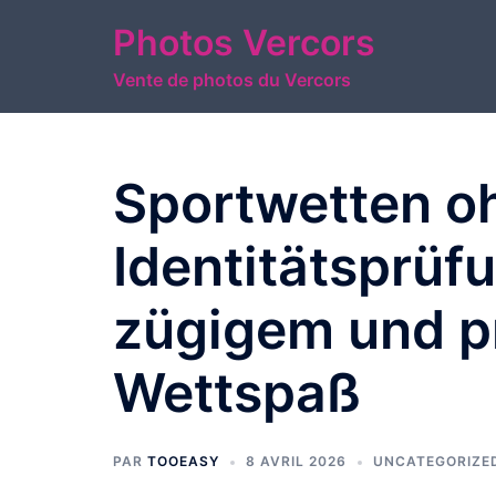
Aller
Photos Vercors
au
contenu
Vente de photos du Vercors
Sportwetten o
Identitätsprüf
zügigem und 
Wettspaß
PAR
TOOEASY
8 AVRIL 2026
UNCATEGORIZE