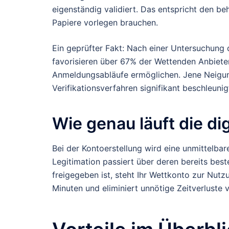
eigenständig validiert. Das entspricht den 
Papiere vorlegen brauchen.
Ein geprüfter Fakt: Nach einer Untersuchun
favorisieren über 67% der Wettenden Anbieter
Anmeldungsabläufe ermöglichen. Jene Neigung
Verifikationsverfahren signifikant beschleunig
Wie genau läuft die di
Bei der Kontoerstellung wird eine unmittelba
Legitimation passiert über deren bereits bes
freigegeben ist, steht Ihr Wettkonto zur Nut
Minuten und eliminiert unnötige Zeitverluste v