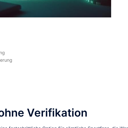
ung
ierung
hne Verifikation