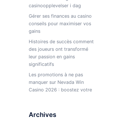
casinoopplevelser i dag
Gérer ses finances au casino
conseils pour maximiser vos
gains
Histoires de succès comment
des joueurs ont transformé
leur passion en gains
significatifs
Les promotions à ne pas
manquer sur Nevada Win
Casino 2026 : boostez votre
Archives