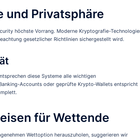
e und Privatsphäre
 Security höchste Vorrang. Moderne Kryptografie-Technologie
achtung gesetzlicher Richtlinien sichergestellt wird.
ät
ntsprechen diese Systeme alle wichtigen
 Banking-Accounts oder geprüfte Krypto-Wallets entspricht
mplett.
eisen für Wettende
genehmen Wettoption herauszuholen, suggerieren wir