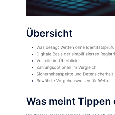
Übersicht
Was besagt Wetten ohne Identitätsprüf
Digitale Basis der simplifizierten Registr
Vorteile im Überblick
Zahlungsoptionen im Vergleich
Sicherheitsaspekte und Datensicherheit
Bewährte Vorgehensweisen für Wetter
Was meint Tippen o