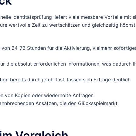
ick
nelle Identitätsprüfung liefert viele messbare Vorteile mit s
eure wertvolle Zeit zu wertschätzen und gleichzeitig höchst
 von 24-72 Stunden für die Aktivierung, vielmehr sofortige
ur die absolut erforderlichen Informationen, was dadurch I
tion bereits durchgeführt ist, lassen sich Erträge deutlich
n von Kopien oder wiederholte Anfragen
ahnbrechenden Ansätzen, die den Glücksspielmarkt
im Vergleich