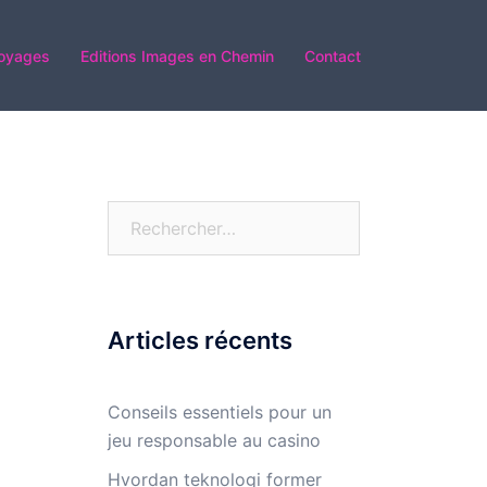
oyages
Editions Images en Chemin
Contact
Rechercher :
Articles récents
Conseils essentiels pour un
jeu responsable au casino
Hvordan teknologi former