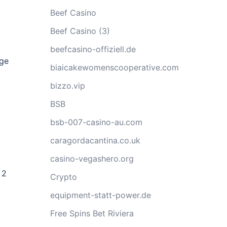
Beef Casino
Beef Casino (3)
beefcasino-offiziell.de
ige
biaicakewomenscooperative.com
bizzo.vip
BSB
bsb-007-casino-au.com
caragordacantina.co.uk
casino-vegashero.org
 2
Crypto
equipment-statt-power.de
Free Spins Bet Riviera