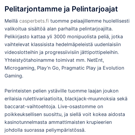
Pelitarjontamme ja Pelintarjoajat
Meillä
casperbets.fi
tuomme pelaajillemme huolellisesti
valikoitua sisältöä alan parhailta pelintarjoajilta.
Pelikirjasto kattaa yli 3000 monipuolista peliä, jotka
vaihtelevat klassisista hedelmäpeleistä uudenlaisiin
videoslotteihin ja progressiivisiin jättipottipeleihin.
Yhteistyötahoinamme toimivat mm. NetEnt,
Microgaming, Play’n Go, Pragmatic Play ja Evolution
Gaming.
Perinteisten pelien ystäville tuomme laajan joukon
erilaisia rulettivariaatioita, blackjack-muunnoksia sekä
baccarat-vaihtoehtoja. Live-osastomme on
poikkeuksellisen suosittu, ja siellä voit kokea aidosta
kasinotunnelmasta ammattimaisten krupieerien
johdolla suorassa peliympäristössä.