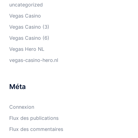
uncategorized
Vegas Casino
Vegas Casino (3)
Vegas Casino (6)
Vegas Hero NL
vegas-casino-hero.nl
Méta
Connexion
Flux des publications
Flux des commentaires