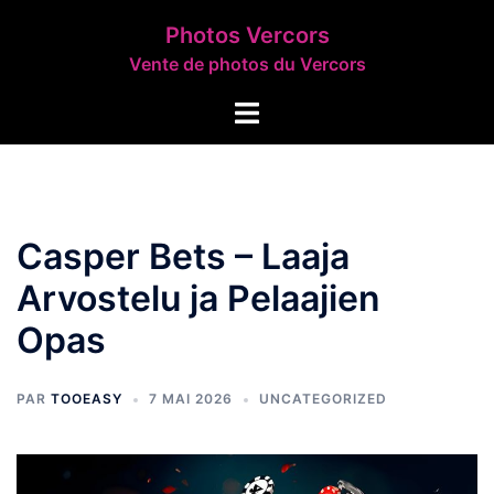
Aller
Photos Vercors
au
Vente de photos du Vercors
contenu
Ouvrir/fermer
le
menu
Casper Bets – Laaja
Arvostelu ja Pelaajien
Opas
PAR
TOOEASY
7 MAI 2026
UNCATEGORIZED