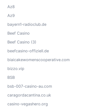
Az8
Az9
bayern1-radioclub.de
Beef Casino
Beef Casino (3)
beefcasino-offiziell.de
biaicakewomenscooperative.com
bizzo.vip
BSB
bsb-007-casino-au.com
caragordacantina.co.uk
casino-vegashero.org