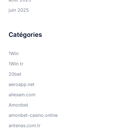
juin 2025
Catégories
1Win
1Win tr
20bet
aeroapp.net
ailesam.com
Amonbet
amonbet-casino.online
antenas.com.tr