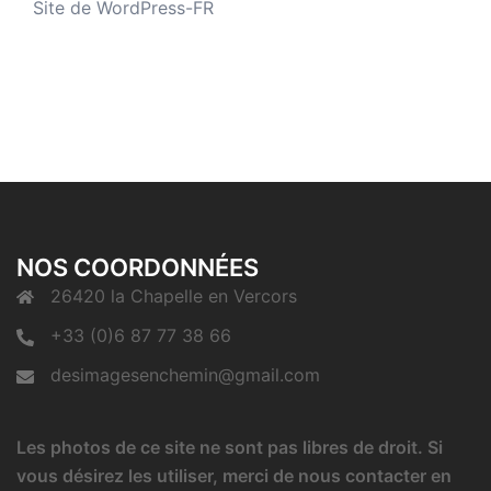
Site de WordPress-FR
NOS COORDONNÉES
26420 la Chapelle en Vercors
+33 (0)6 87 77 38 66
desimagesenchemin@gmail.com
Les photos de ce site ne sont pas libres de droit. Si
vous désirez les utiliser, merci de nous contacter en