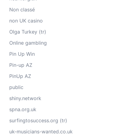
Non classé
non UK casino
Olga Turkey (tr)
Online gambling
Pin Up Win
Pin-up AZ
PinUp AZ
public
shiny.network
spna.org.uk
surfingtosuccess.org (tr)
uk-musicians-wanted.co.uk