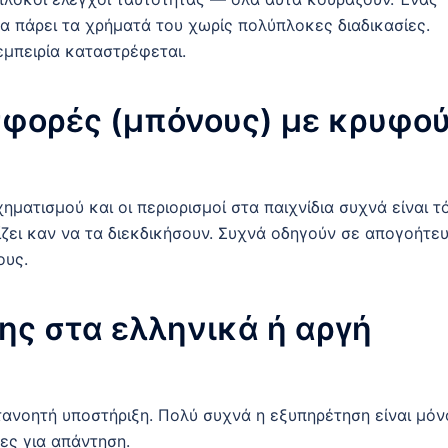
 να πάρει τα χρήματά του χωρίς πολύπλοκες διαδικασίες.
εμπειρία καταστρέφεται.
φορές (μπόνους) με κρυφο
ηματισμού και οι περιορισμοί στα παιχνίδια συχνά είναι τ
ίζει καν να τα διεκδικήσουν. Συχνά οδηγούν σε απογοήτε
ους.
ης στα ελληνικά ή αργή
ατανοητή υποστήριξη. Πολύ συχνά η εξυπηρέτηση είναι μόν
ες για απάντηση.