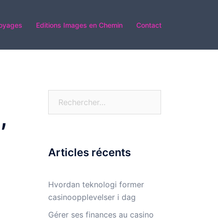
oyages
Editions Images en Chemin
Contact
Rechercher :
,
Articles récents
Hvordan teknologi former
casinoopplevelser i dag
Gérer ses finances au casino