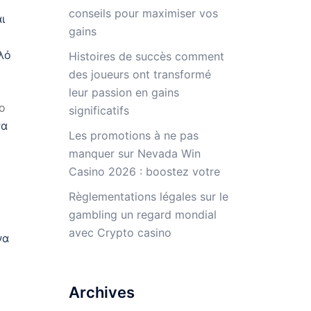
conseils pour maximiser vos
ι
gains
λό
Histoires de succès comment
des joueurs ont transformé
leur passion en gains
o
significatifs
να
Les promotions à ne pas
manquer sur Nevada Win
Casino 2026 : boostez votre
Règlementations légales sur le
gambling un regard mondial
avec Crypto casino
να
Archives