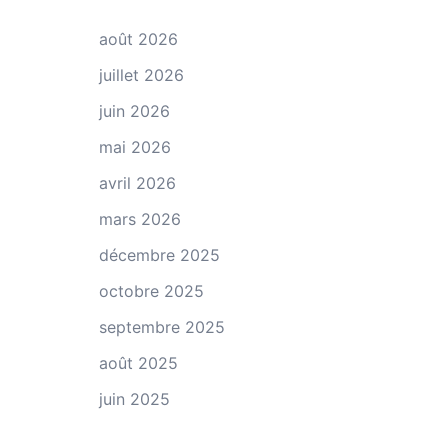
août 2026
juillet 2026
juin 2026
mai 2026
avril 2026
mars 2026
décembre 2025
octobre 2025
septembre 2025
août 2025
juin 2025