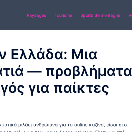
Paysages
Tourisme
Sports de montagne
V
ην Ελλάδα: Μια
ατιά — προβλήματα
ηγός για παίκτες
ατικά μιλάει ανθρώπινα για το online καζίνο, είσαι στο