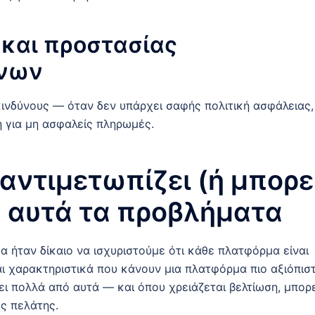
 και προστασίας
νων
ινδύνους — όταν δεν υπάρχει σαφής πολιτική ασφάλειας,
ή για μη ασφαλείς πληρωμές.
 αντιμετωπίζει (ή μπορε
) αυτά τα προβλήματα
α ήταν δίκαιο να ισχυριστούμε ότι κάθε πλατφόρμα είναι
ι χαρακτηριστικά που κάνουν μια πλατφόρμα πιο αξιόπισ
χει πολλά από αυτά — και όπου χρειάζεται βελτίωση, μπορ
ως πελάτης.