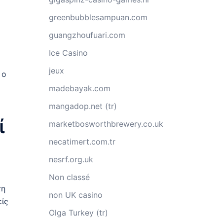
greenbubblesampuan.com
guangzhoufuari.com
Ice Casino
jeux
 ο
madebayak.com
mangadop.net (tr)
ί
marketbosworthbrewery.co.uk
necatimert.com.tr
nesrf.org.uk
Non classé
τη
non UK casino
είς
Olga Turkey (tr)