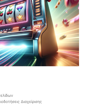
σελίδων
ιοδοτήσεις Διαχείρισης