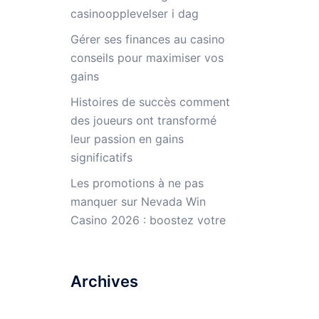
casinoopplevelser i dag
Gérer ses finances au casino
conseils pour maximiser vos
gains
Histoires de succès comment
des joueurs ont transformé
leur passion en gains
significatifs
Les promotions à ne pas
manquer sur Nevada Win
Casino 2026 : boostez votre
Archives