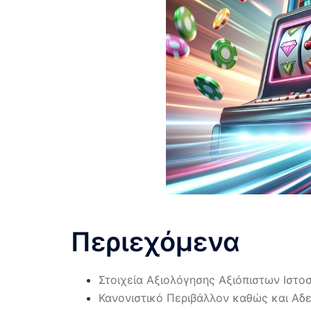
Περιεχόμενα
Στοιχεία Αξιολόγησης Αξιόπιστων Ιστο
Κανονιστικό Περιβάλλον καθώς και Αδε