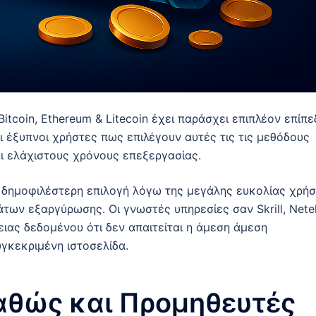
tcoin, Ethereum & Litecoin έχει παράσχει επιπλέον επίπε
ι έξυπνοι χρήστες πως επιλέγουν αυτές τις τις μεθόδους
 ελάχιστους χρόνους επεξεργασίας.
ν δημοφιλέστερη επιλογή λόγω της μεγάλης ευκολίας χρή
ων εξαργύρωσης. Οι γνωστές υπηρεσίες σαν Skrill, Netel
ειας δεδομένου ότι δεν απαιτείται η άμεση άμεση
γκεκριμένη ιστοσελίδα.
αθώς και Προμηθευτές