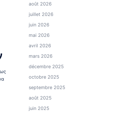
août 2026
juillet 2026
juin 2026
mai 2026
avril 2026
ν
mars 2026
décembre 2025
πως
octobre 2025
να
septembre 2025
août 2025
juin 2025