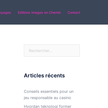
oyages
Editions Images en Chemin
Contact
Rechercher :
Articles récents
Conseils essentiels pour un
jeu responsable au casino
Hvordan teknologi former