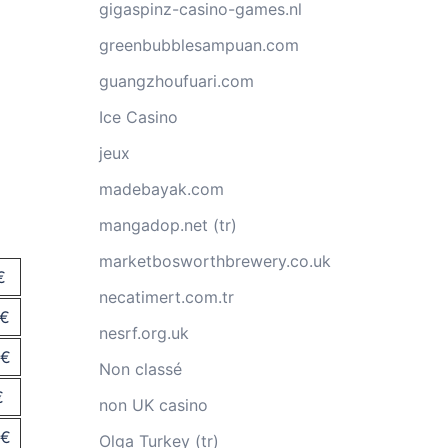
gigaspinz-casino-games.nl
greenbubblesampuan.com
guangzhoufuari.com
Ice Casino
jeux
madebayak.com
mangadop.net (tr)
marketbosworthbrewery.co.uk
€
necatimert.com.tr
0€
nesrf.org.uk
0€
Non classé
€
non UK casino
0€
Olga Turkey (tr)