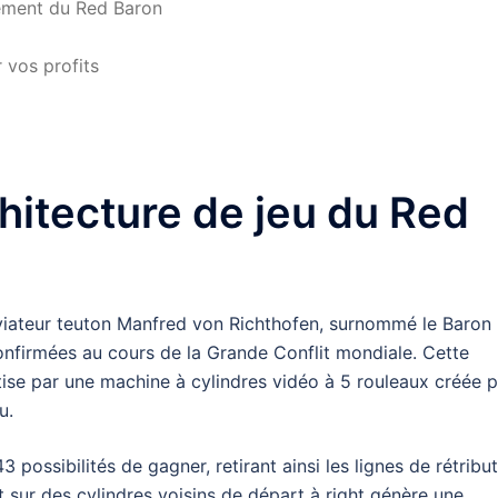
nnement du Red Baron
 vos profits
chitecture de jeu du Red
viateur teuton Manfred von Richthofen, surnommé le Baron
onfirmées au cours de la Grande Conflit mondiale. Cette
se par une machine à cylindres vidéo à 5 rouleaux créée p
u.
possibilités de gagner, retirant ainsi les lignes de rétribu
 sur des cylindres voisins de départ à right génère une