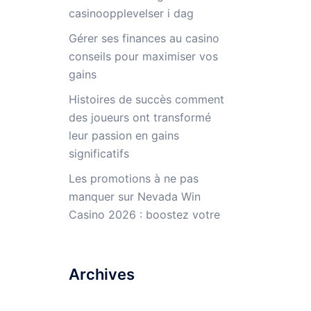
casinoopplevelser i dag
Gérer ses finances au casino
conseils pour maximiser vos
gains
Histoires de succès comment
des joueurs ont transformé
leur passion en gains
significatifs
Les promotions à ne pas
manquer sur Nevada Win
Casino 2026 : boostez votre
Archives