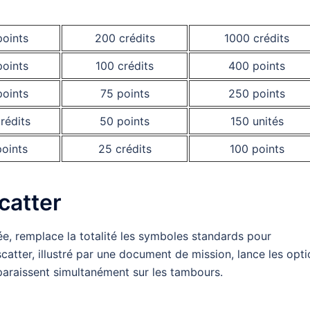
points
200 crédits
1000 crédits
points
100 crédits
400 points
points
75 points
250 points
rédits
50 points
150 unités
points
25 crédits
100 points
catter
ée, remplace la totalité les symboles standards pour
catter, illustré par une document de mission, lance les opt
paraissent simultanément sur les tambours.