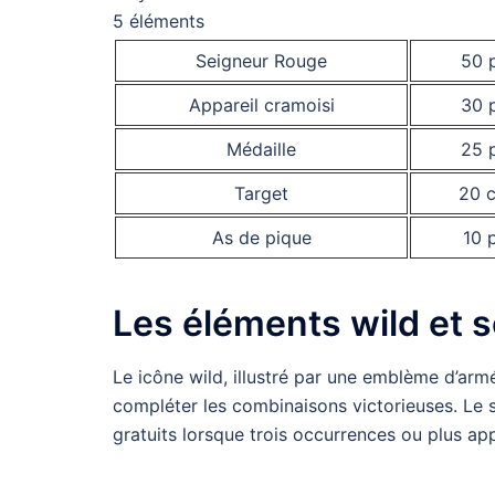
5 éléments
Seigneur Rouge
50 
Appareil cramoisi
30 
Médaille
25 
Target
20 c
As de pique
10 
Les éléments wild et s
Le icône wild, illustré par une emblème d’arm
compléter les combinaisons victorieuses. Le s
gratuits lorsque trois occurrences ou plus ap