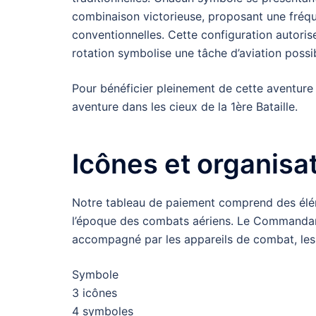
combinaison victorieuse, proposant une fréq
conventionnelles. Cette configuration autoris
rotation symbolise une tâche d’aviation possi
Pour bénéficier pleinement de cette aventure
aventure dans les cieux de la 1ère Bataille.
Icônes et organisa
Notre tableau de paiement comprend des élé
l’époque des combats aériens. Le Commandant
accompagné par les appareils de combat, les d
Symbole
3 icônes
4 symboles