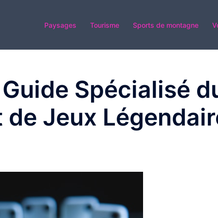
Paysages
Tourisme
Sports de montagne
V
 Guide Spécialisé d
t de Jeux Légendair