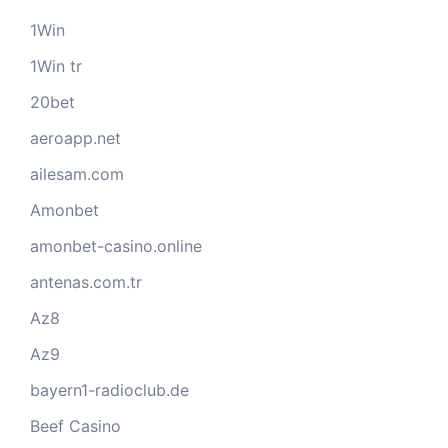
1Win
1Win tr
20bet
aeroapp.net
ailesam.com
Amonbet
amonbet-casino.online
antenas.com.tr
Az8
Az9
bayern1-radioclub.de
Beef Casino