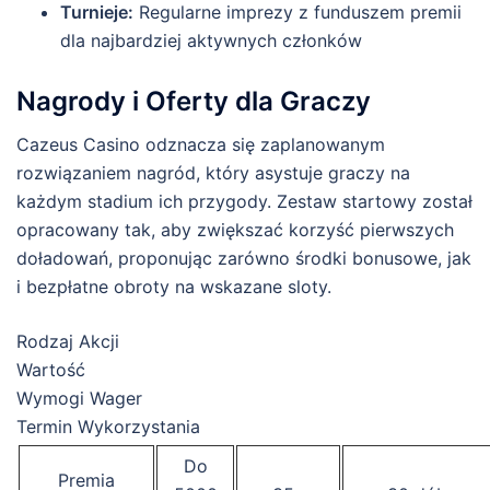
Turnieje:
Regularne imprezy z funduszem premii
dla najbardziej aktywnych członków
Nagrody i Oferty dla Graczy
Cazeus Casino odznacza się zaplanowanym
rozwiązaniem nagród, który asystuje graczy na
każdym stadium ich przygody. Zestaw startowy został
opracowany tak, aby zwiększać korzyść pierwszych
doładowań, proponując zarówno środki bonusowe, jak
i bezpłatne obroty na wskazane sloty.
Rodzaj Akcji
Wartość
Wymogi Wager
Termin Wykorzystania
Do
Premia