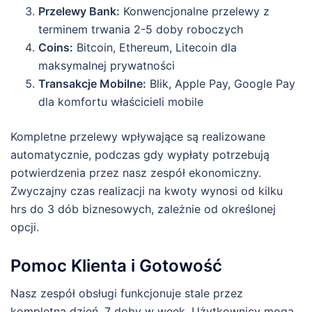
Przelewy Bank:
Konwencjonalne przelewy z
terminem trwania 2-5 doby roboczych
Coins:
Bitcoin, Ethereum, Litecoin dla
maksymalnej prywatności
Transakcje Mobilne:
Blik, Apple Pay, Google Pay
dla komfortu właścicieli mobile
Kompletne przelewy wpływające są realizowane
automatycznie, podczas gdy wypłaty potrzebują
potwierdzenia przez nasz zespół ekonomiczny.
Zwyczajny czas realizacji na kwoty wynosi od kilku
hrs do 3 dób biznesowych, zależnie od określonej
opcji.
Pomoc Klienta i Gotowość
Nasz zespół obsługi funkcjonuje stale przez
kompletną dzień, 7 doby w week. Użytkownicy mogą