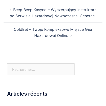
Navigation
Beep Beep Kasyno – Wyczerpujący Instruktarz
d’article
po Serwisie Hazardowej Nowoczesnej Generacji
ColdBet – Twoje Kompleksowe Miejsce Gier
Hazardowej Online
Rechercher :
Articles récents