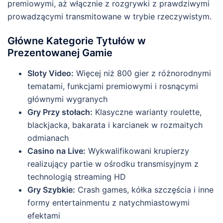
premiowymi, aż włącznie z rozgrywki z prawdziwymi
prowadzącymi transmitowane w trybie rzeczywistym.
Główne Kategorie Tytułów w
Prezentowanej Gamie
Sloty Video:
Więcej niż 800 gier z różnorodnymi
tematami, funkcjami premiowymi i rosnącymi
głównymi wygranych
Gry Przy stołach:
Klasyczne warianty roulette,
blackjacka, bakarata i karcianek w rozmaitych
odmianach
Casino na Live:
Wykwalifikowani krupierzy
realizujący partie w ośrodku transmisyjnym z
technologią streaming HD
Gry Szybkie:
Crash games, kółka szczęścia i inne
formy entertainmentu z natychmiastowymi
efektami