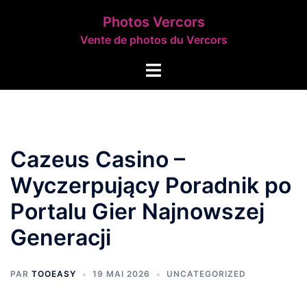
Aller
Photos Vercors
au
Vente de photos du Vercors
contenu
Ouvrir/fermer
le
menu
Cazeus Casino –
Wyczerpujący Poradnik po
Portalu Gier Najnowszej
Generacji
PAR
TOOEASY
19 MAI 2026
UNCATEGORIZED