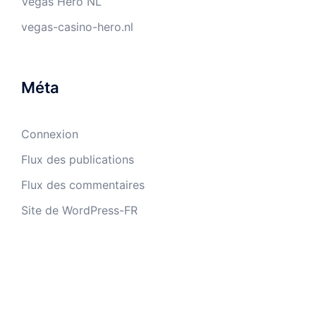
Vegas Hero NL
vegas-casino-hero.nl
Méta
Connexion
Flux des publications
Flux des commentaires
Site de WordPress-FR