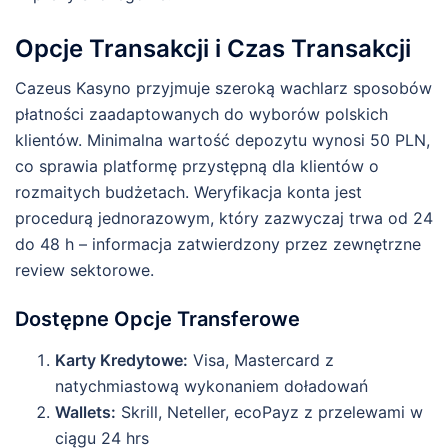
Opcje Transakcji i Czas Transakcji
Cazeus Kasyno przyjmuje szeroką wachlarz sposobów
płatności zaadaptowanych do wyborów polskich
klientów. Minimalna wartość depozytu wynosi 50 PLN,
co sprawia platformę przystępną dla klientów o
rozmaitych budżetach. Weryfikacja konta jest
procedurą jednorazowym, który zazwyczaj trwa od 24
do 48 h – informacja zatwierdzony przez zewnętrzne
review sektorowe.
Dostępne Opcje Transferowe
Karty Kredytowe:
Visa, Mastercard z
natychmiastową wykonaniem doładowań
Wallets:
Skrill, Neteller, ecoPayz z przelewami w
ciągu 24 hrs