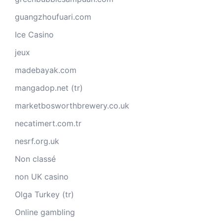
guangzhoufuari.com
Ice Casino
jeux
madebayak.com
mangadop.net (tr)
marketbosworthbrewery.co.uk
necatimert.com.tr
nesrf.org.uk
Non classé
non UK casino
Olga Turkey (tr)
Online gambling