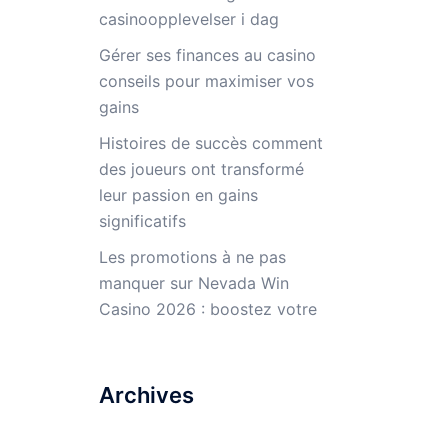
casinoopplevelser i dag
Gérer ses finances au casino
conseils pour maximiser vos
gains
Histoires de succès comment
des joueurs ont transformé
leur passion en gains
significatifs
Les promotions à ne pas
manquer sur Nevada Win
Casino 2026 : boostez votre
Archives