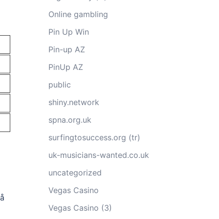
Online gambling
Pin Up Win
Pin-up AZ
PinUp AZ
public
shiny.network
spna.org.uk
surfingtosuccess.org (tr)
uk-musicians-wanted.co.uk
uncategorized
Vegas Casino
vå
Vegas Casino (3)