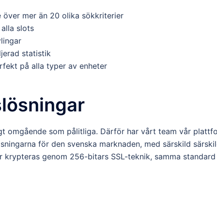
 över mer än 20 olika sökkriterier
alla slots
lingar
jerad statistik
rfekt på alla typer av enheter
slösningar
t omgående som pålitliga. Därför har vårt team vår plattf
ösningarna för den svenska marknaden, med särskild särski
gar krypteras genom 256-bitars SSL-teknik, samma standard