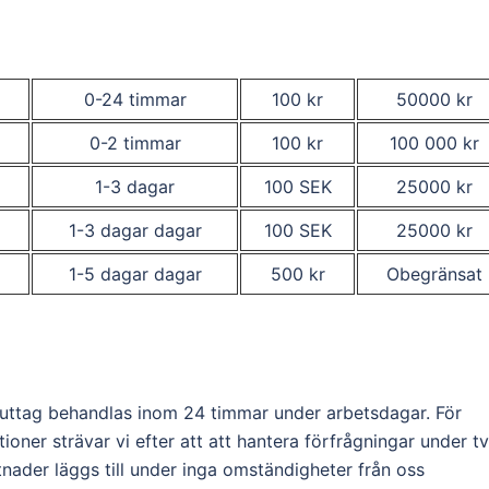
0-24 timmar
100 kr
50000 kr
0-2 timmar
100 kr
100 000 kr
1-3 dagar
100 SEK
25000 kr
1-3 dagar dagar
100 SEK
25000 kr
1-5 dagar dagar
500 kr
Obegränsat
a uttag behandlas inom 24 timmar under arbetsdagar. För
oner strävar vi efter att att hantera förfrågningar under t
nader läggs till under inga omständigheter från oss