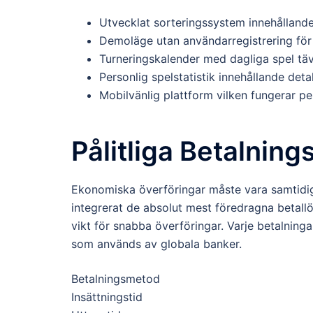
Utvecklat sorteringssystem innehållande
Demoläge utan användarregistrering för 
Turneringskalender med dagliga spel täv
Personlig spelstatistik innehållande detal
Mobilvänlig plattform vilken fungerar pe
Pålitliga Betalning
Ekonomiska överföringar måste vara samtidig
integrerat de absolut mest föredragna betall
vikt för snabba överföringar. Varje betalnin
som används av globala banker.
Betalningsmetod
Insättningstid