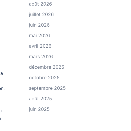
août 2026
juillet 2026
juin 2026
mai 2026
avril 2026
mars 2026
décembre 2025
da
octobre 2025
r
septembre 2025
en.
août 2025
juin 2025
i
a