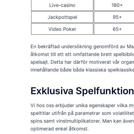
Live-casino
180+
Jackpottspel
95+
Video Poker
65+
En bekräftad undersökning genomförd av Mal
åtkomst till ett ett omfattande brett spelbibl
spelsajt. Detta har därför motiverat vår organ
innehållande både både klassiska spelklassik
Exklusiva Spelfunktio
Vi hos oss erbjuder unika egenskaper vilka my
speltitlar utifrån på parametrar som volatilit
spins samt vinstmultiplikatorer. Man kan även
optimerad enkel åtkomst.