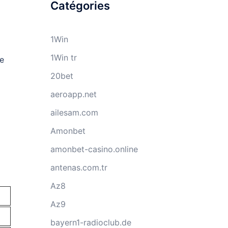
Catégories
1Win
1Win tr
de
20bet
aeroapp.net
ailesam.com
Amonbet
amonbet-casino.online
antenas.com.tr
Az8
Az9
bayern1-radioclub.de