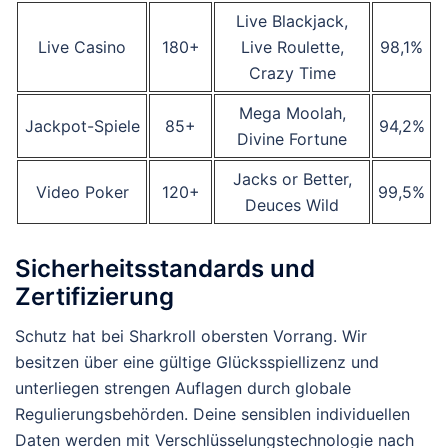
Live Blackjack,
Live Casino
180+
Live Roulette,
98,1%
Crazy Time
Mega Moolah,
Jackpot-Spiele
85+
94,2%
Divine Fortune
Jacks or Better,
Video Poker
120+
99,5%
Deuces Wild
Sicherheitsstandards und
Zertifizierung
Schutz hat bei Sharkroll obersten Vorrang. Wir
besitzen über eine gültige Glücksspiellizenz und
unterliegen strengen Auflagen durch globale
Regulierungsbehörden. Deine sensiblen individuellen
Daten werden mit Verschlüsselungstechnologie nach