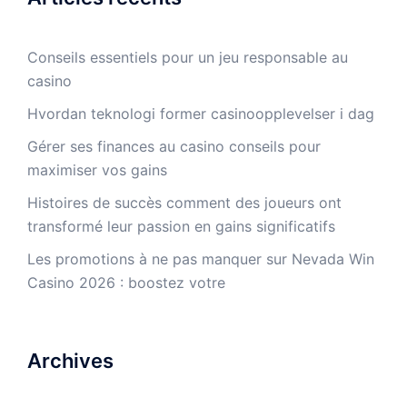
Conseils essentiels pour un jeu responsable au
casino
Hvordan teknologi former casinoopplevelser i dag
Gérer ses finances au casino conseils pour
maximiser vos gains
Histoires de succès comment des joueurs ont
transformé leur passion en gains significatifs
Les promotions à ne pas manquer sur Nevada Win
Casino 2026 : boostez votre
Archives