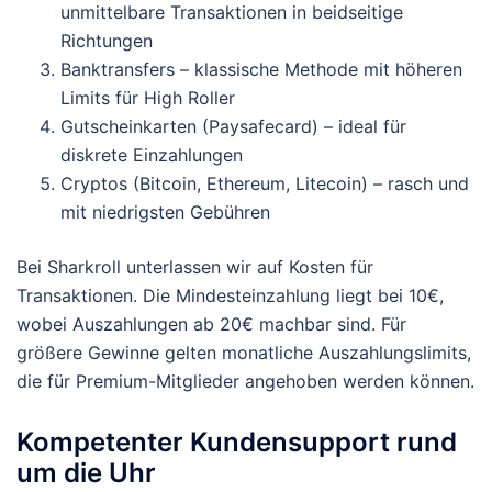
unmittelbare Transaktionen in beidseitige
Richtungen
Banktransfers – klassische Methode mit höheren
Limits für High Roller
Gutscheinkarten (Paysafecard) – ideal für
diskrete Einzahlungen
Cryptos (Bitcoin, Ethereum, Litecoin) – rasch und
mit niedrigsten Gebühren
Bei Sharkroll unterlassen wir auf Kosten für
Transaktionen. Die Mindesteinzahlung liegt bei 10€,
wobei Auszahlungen ab 20€ machbar sind. Für
größere Gewinne gelten monatliche Auszahlungslimits,
die für Premium-Mitglieder angehoben werden können.
Kompetenter Kundensupport rund
um die Uhr