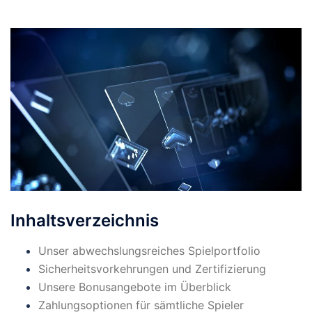
Inhaltsverzeichnis
Unser abwechslungsreiches Spielportfolio
Sicherheitsvorkehrungen und Zertifizierung
Unsere Bonusangebote im Überblick
Zahlungsoptionen für sämtliche Spieler