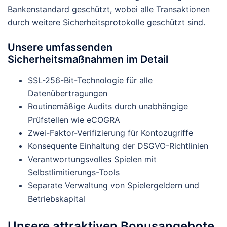
Bankenstandard geschützt, wobei alle Transaktionen
durch weitere Sicherheitsprotokolle geschützt sind.
Unsere umfassenden
Sicherheitsmaßnahmen im Detail
SSL-256-Bit-Technologie für alle
Datenübertragungen
Routinemäßige Audits durch unabhängige
Prüfstellen wie eCOGRA
Zwei-Faktor-Verifizierung für Kontozugriffe
Konsequente Einhaltung der DSGVO-Richtlinien
Verantwortungsvolles Spielen mit
Selbstlimitierungs-Tools
Separate Verwaltung von Spielergeldern und
Betriebskapital
Unsere attraktiven Bonusangebote