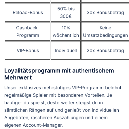
50% bis
Reload-Bonus
30x Bonusbetrag
300€
Cashback-
10%
Keine
Programm
wöchentlich
Umsatzbedingungen
VIP-Bonus
Individuell
20x Bonusbetrag
Loyalitätsprogramm mit authentischem
Mehrwert
Unser exklusives mehrstufiges VIP-Programm belohnt
regelmäßige Spieler mit besonderen Vorteilen. Je
häufiger du spielst, desto weiter steigst du in
sämtlichen Rängen auf und genießt von individuellen
Angeboten, rascheren Auszahlungen und einem
eigenen Account-Manager.