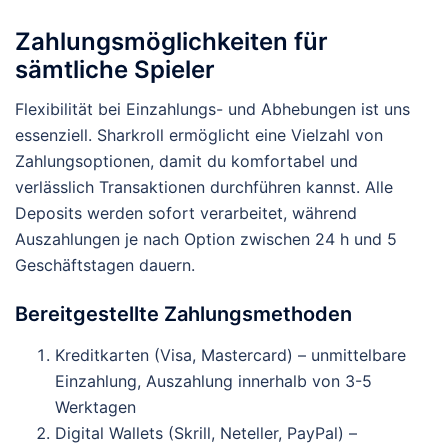
Zahlungsmöglichkeiten für
sämtliche Spieler
Flexibilität bei Einzahlungs- und Abhebungen ist uns
essenziell. Sharkroll ermöglicht eine Vielzahl von
Zahlungsoptionen, damit du komfortabel und
verlässlich Transaktionen durchführen kannst. Alle
Deposits werden sofort verarbeitet, während
Auszahlungen je nach Option zwischen 24 h und 5
Geschäftstagen dauern.
Bereitgestellte Zahlungsmethoden
Kreditkarten (Visa, Mastercard) – unmittelbare
Einzahlung, Auszahlung innerhalb von 3-5
Werktagen
Digital Wallets (Skrill, Neteller, PayPal) –