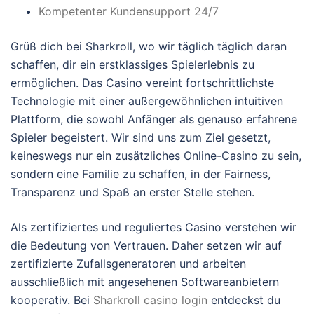
Kompetenter Kundensupport 24/7
Grüß dich bei Sharkroll, wo wir täglich täglich daran
schaffen, dir ein erstklassiges Spielerlebnis zu
ermöglichen. Das Casino vereint fortschrittlichste
Technologie mit einer außergewöhnlichen intuitiven
Plattform, die sowohl Anfänger als genauso erfahrene
Spieler begeistert. Wir sind uns zum Ziel gesetzt,
keineswegs nur ein zusätzliches Online-Casino zu sein,
sondern eine Familie zu schaffen, in der Fairness,
Transparenz und Spaß an erster Stelle stehen.
Als zertifiziertes und reguliertes Casino verstehen wir
die Bedeutung von Vertrauen. Daher setzen wir auf
zertifizierte Zufallsgeneratoren und arbeiten
ausschließlich mit angesehenen Softwareanbietern
kooperativ. Bei
Sharkroll casino login
entdeckst du