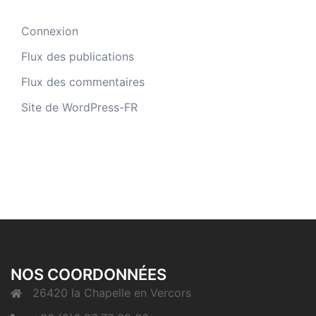
Connexion
Flux des publications
Flux des commentaires
Site de WordPress-FR
NOS COORDONNÉES
26420 la Chapelle en Vercors