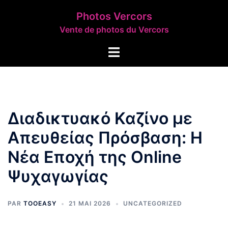
Aller
Photos Vercors
au
Vente de photos du Vercors
contenu
Ouvrir/fermer
le
menu
Διαδικτυακό Καζίνο με
Απευθείας Πρόσβαση: Η
Νέα Εποχή της Online
Ψυχαγωγίας
PAR
TOOEASY
21 MAI 2026
UNCATEGORIZED