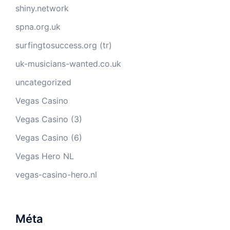
shiny.network
spna.org.uk
surfingtosuccess.org (tr)
uk-musicians-wanted.co.uk
uncategorized
Vegas Casino
Vegas Casino (3)
Vegas Casino (6)
Vegas Hero NL
vegas-casino-hero.nl
Méta