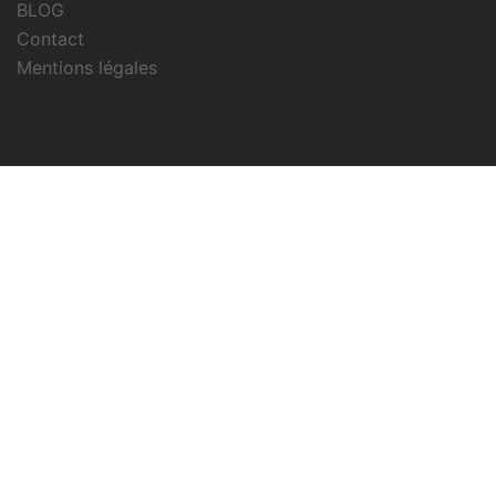
BLOG
Contact
Mentions légales