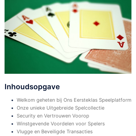
Inhoudsopgave
Welkom geheten bij Ons Eersteklas Speelplatform
Onze unieke Uitgebreide Spelcollectie
Security en Vertrouwen Voorop
Winstgevende Voordelen voor Spelers
Vlugge en Beveiligde Transacties