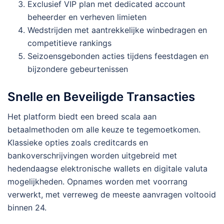
Exclusief VIP plan met dedicated account
beheerder en verheven limieten
Wedstrijden met aantrekkelijke winbedragen en
competitieve rankings
Seizoensgebonden acties tijdens feestdagen en
bijzondere gebeurtenissen
Snelle en Beveiligde Transacties
Het platform biedt een breed scala aan
betaalmethoden om alle keuze te tegemoetkomen.
Klassieke opties zoals creditcards en
bankoverschrijvingen worden uitgebreid met
hedendaagse elektronische wallets en digitale valuta
mogelijkheden. Opnames worden met voorrang
verwerkt, met verreweg de meeste aanvragen voltooid
binnen 24.