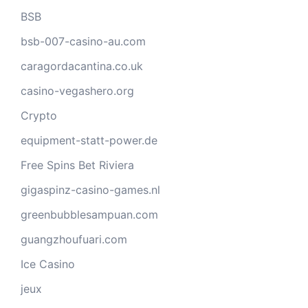
BSB
bsb-007-casino-au.com
caragordacantina.co.uk
casino-vegashero.org
Crypto
equipment-statt-power.de
Free Spins Bet Riviera
gigaspinz-casino-games.nl
greenbubblesampuan.com
guangzhoufuari.com
Ice Casino
jeux