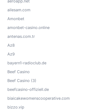
aeroapp.net
ailesam.com
Amonbet
amonbet-casino.online
antenas.com.tr
Az8
Az9
bayern1-radioclub.de
Beef Casino
Beef Casino (3)
beefcasino-offiziell.de
biaicakewomenscooperative.com
bizzo.vip