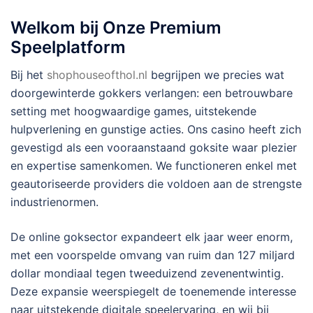
Welkom bij Onze Premium
Speelplatform
Bij het
shophouseofthol.nl
begrijpen we precies wat
doorgewinterde gokkers verlangen: een betrouwbare
setting met hoogwaardige games, uitstekende
hulpverlening en gunstige acties. Ons casino heeft zich
gevestigd als een vooraanstaand goksite waar plezier
en expertise samenkomen. We functioneren enkel met
geautoriseerde providers die voldoen aan de strengste
industrienormen.
De online goksector expandeert elk jaar weer enorm,
met een voorspelde omvang van ruim dan 127 miljard
dollar mondiaal tegen tweeduizend zevenentwintig.
Deze expansie weerspiegelt de toenemende interesse
naar uitstekende digitale speelervaring, en wij bij