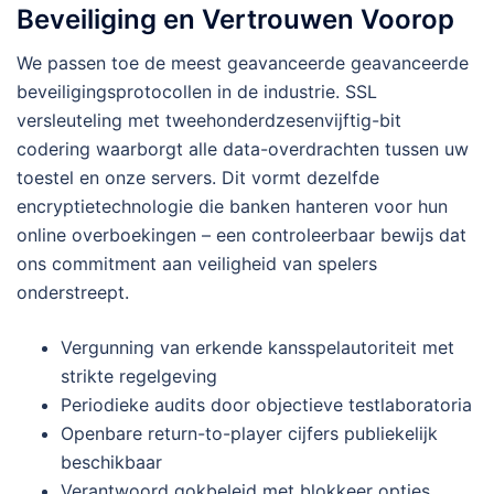
Beveiliging en Vertrouwen Voorop
We passen toe de meest geavanceerde geavanceerde
beveiligingsprotocollen in de industrie. SSL
versleuteling met tweehonderdzesenvijftig-bit
codering waarborgt alle data-overdrachten tussen uw
toestel en onze servers. Dit vormt dezelfde
encryptietechnologie die banken hanteren voor hun
online overboekingen – een controleerbaar bewijs dat
ons commitment aan veiligheid van spelers
onderstreept.
Vergunning van erkende kansspelautoriteit met
strikte regelgeving
Periodieke audits door objectieve testlaboratoria
Openbare return-to-player cijfers publiekelijk
beschikbaar
Verantwoord gokbeleid met blokkeer opties