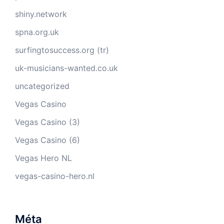
shiny.network
spna.org.uk
surfingtosuccess.org (tr)
uk-musicians-wanted.co.uk
uncategorized
Vegas Casino
Vegas Casino (3)
Vegas Casino (6)
Vegas Hero NL
vegas-casino-hero.nl
Méta