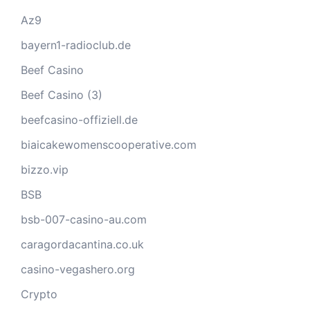
Az9
bayern1-radioclub.de
Beef Casino
Beef Casino (3)
beefcasino-offiziell.de
biaicakewomenscooperative.com
bizzo.vip
BSB
bsb-007-casino-au.com
caragordacantina.co.uk
casino-vegashero.org
Crypto