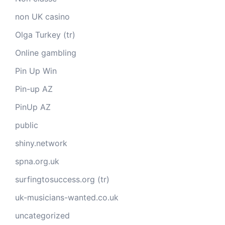
non UK casino
Olga Turkey (tr)
Online gambling
Pin Up Win
Pin-up AZ
PinUp AZ
public
shiny.network
spna.org.uk
surfingtosuccess.org (tr)
uk-musicians-wanted.co.uk
uncategorized