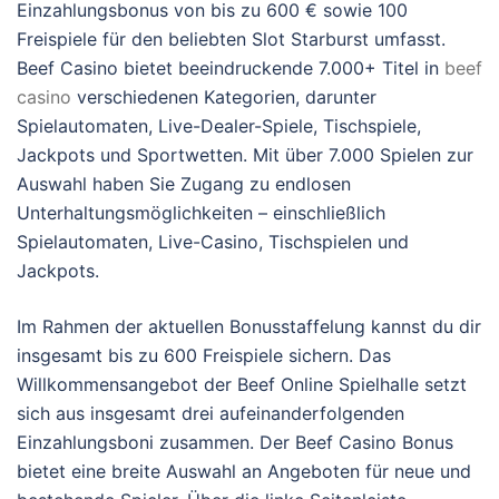
Einzahlungsbonus von bis zu 600 € sowie 100
Freispiele für den beliebten Slot Starburst umfasst.
Beef Casino bietet beeindruckende 7.000+ Titel in
beef
casino
verschiedenen Kategorien, darunter
Spielautomaten, Live-Dealer-Spiele, Tischspiele,
Jackpots und Sportwetten. Mit über 7.000 Spielen zur
Auswahl haben Sie Zugang zu endlosen
Unterhaltungsmöglichkeiten – einschließlich
Spielautomaten, Live-Casino, Tischspielen und
Jackpots.
Im Rahmen der aktuellen Bonusstaffelung kannst du dir
insgesamt bis zu 600 Freispiele sichern. Das
Willkommensangebot der Beef Online Spielhalle setzt
sich aus insgesamt drei aufeinanderfolgenden
Einzahlungsboni zusammen. Der Beef Casino Bonus
bietet eine breite Auswahl an Angeboten für neue und