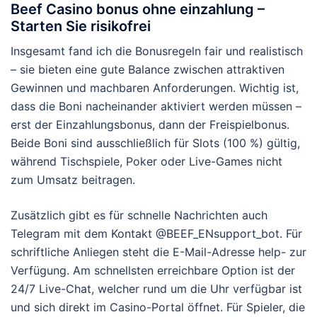
Beef Casino bonus ohne einzahlung –
Starten Sie risikofrei
Insgesamt fand ich die Bonusregeln fair und realistisch
– sie bieten eine gute Balance zwischen attraktiven
Gewinnen und machbaren Anforderungen. Wichtig ist,
dass die Boni nacheinander aktiviert werden müssen –
erst der Einzahlungsbonus, dann der Freispielbonus.
Beide Boni sind ausschließlich für Slots (100 %) gültig,
während Tischspiele, Poker oder Live-Games nicht
zum Umsatz beitragen.
Zusätzlich gibt es für schnelle Nachrichten auch
Telegram mit dem Kontakt @BEEF_ENsupport_bot. Für
schriftliche Anliegen steht die E-Mail-Adresse help- zur
Verfügung. Am schnellsten erreichbare Option ist der
24/7 Live-Chat, welcher rund um die Uhr verfügbar ist
und sich direkt im Casino-Portal öffnet. Für Spieler, die