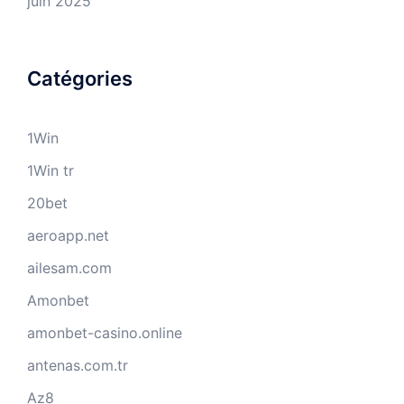
juin 2025
Catégories
1Win
1Win tr
20bet
aeroapp.net
ailesam.com
Amonbet
amonbet-casino.online
antenas.com.tr
Az8