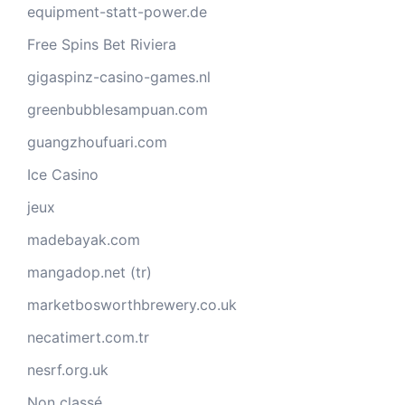
equipment-statt-power.de
Free Spins Bet Riviera
gigaspinz-casino-games.nl
greenbubblesampuan.com
guangzhoufuari.com
Ice Casino
jeux
madebayak.com
mangadop.net (tr)
marketbosworthbrewery.co.uk
necatimert.com.tr
nesrf.org.uk
Non classé