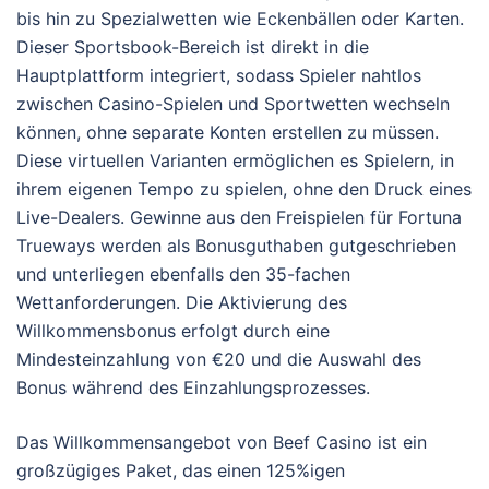
bis hin zu Spezialwetten wie Eckenbällen oder Karten.
Dieser Sportsbook-Bereich ist direkt in die
Hauptplattform integriert, sodass Spieler nahtlos
zwischen Casino-Spielen und Sportwetten wechseln
können, ohne separate Konten erstellen zu müssen.
Diese virtuellen Varianten ermöglichen es Spielern, in
ihrem eigenen Tempo zu spielen, ohne den Druck eines
Live-Dealers. Gewinne aus den Freispielen für Fortuna
Trueways werden als Bonusguthaben gutgeschrieben
und unterliegen ebenfalls den 35-fachen
Wettanforderungen. Die Aktivierung des
Willkommensbonus erfolgt durch eine
Mindesteinzahlung von €20 und die Auswahl des
Bonus während des Einzahlungsprozesses.
Das Willkommensangebot von Beef Casino ist ein
großzügiges Paket, das einen 125%igen