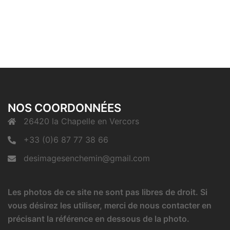
NOS COORDONNÉES
26420 la Chapelle en Vercors
+33 (0)6 87 77 38 66
desimagesenchemin@gmail.com
Les photos de ce site ne sont pas libres de droit. Si
vous désirez les utiliser, merci de nous contacter en
précisant la référence en dessous de la photo.