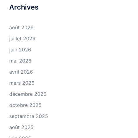
Archives
août 2026
juillet 2026
juin 2026
mai 2026
avril 2026
mars 2026
décembre 2025
octobre 2025
septembre 2025
août 2025