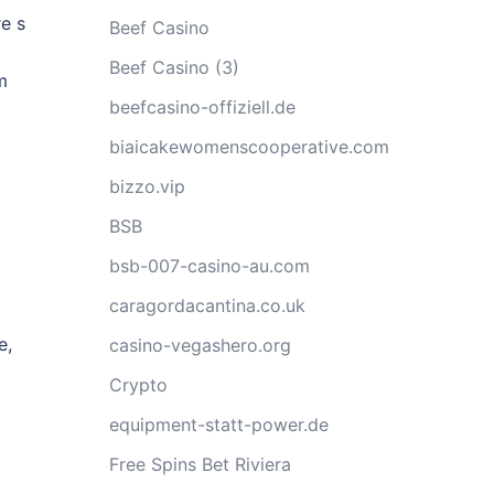
e s
Beef Casino
Beef Casino (3)
m
beefcasino-offiziell.de
biaicakewomenscooperative.com
bizzo.vip
BSB
bsb-007-casino-au.com
caragordacantina.co.uk
e,
casino-vegashero.org
Crypto
equipment-statt-power.de
Free Spins Bet Riviera