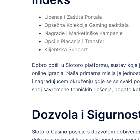
Licenca i Zaštita Portala
Opsežna Kolekcija Gaming sadržaja
Nagrade i Marketinške Kampanje
Opcije Plaćanja i Transferi
Klijentska Support
Dobro došli u Slotoro platformu, sustav koja j
online igranja. Naša primarna misija je jedn
i nagrađujućem okruženju gdje se se svaki poj
spoj savremene tehničkih rješenja, bogate kol
Dozvola i Sigurnos
Slotoro Casino posluje s dozvolom dobiveno
dokazuje našu veliku angažiranost prozirnosti