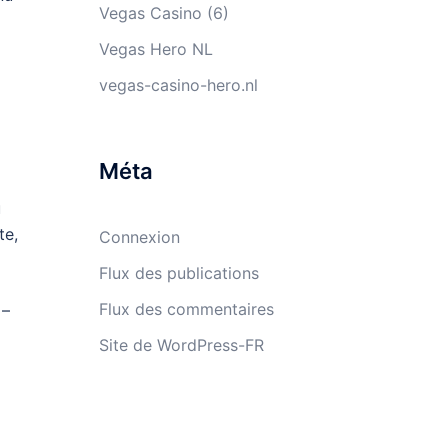
Vegas Casino (6)
Vegas Hero NL
vegas-casino-hero.nl
Méta
u
te,
Connexion
Flux des publications
Flux des commentaires
 –
Site de WordPress-FR