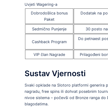
Uvjeti Wagering-a
Dobrodošlica bonus
Dodatak na poč
Paket
Sedmično Punjenje
30 posto na
Do petnaest pos
Cashback Program
VIP član Nagrade
Prilagođeni bo
Sustav Vjernosti
Svaki opklade na Slotoro platformi generira p
nagradu, free spins ili dohvat posebnim tourn
nivoe sistema – počevši od Bronze ranga do D
blagodatima.