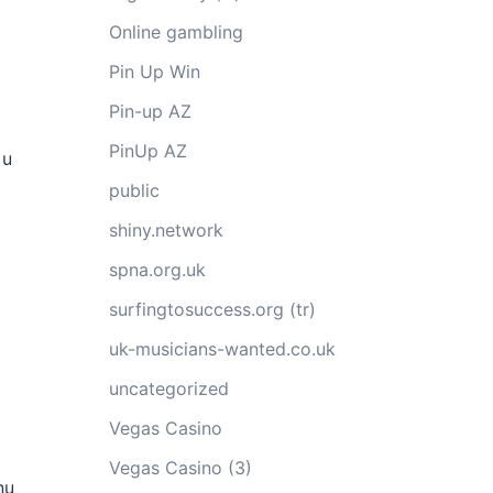
Online gambling
Pin Up Win
Pin-up AZ
PinUp AZ
 u
public
shiny.network
spna.org.uk
surfingtosuccess.org (tr)
uk-musicians-wanted.co.uk
uncategorized
Vegas Casino
Vegas Casino (3)
nu