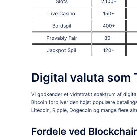
Slots
2.100+
Live Casino
150+
Bordspil
400+
Provably Fair
80+
Jackpot Spil
120+
Digital valuta so
Vi godkender et vidtstrakt spektrum af digital
Bitcoin forbliver den højst populære betaling
Litecoin, Ripple, Dogecoin og mange flere alt
Fordele ved Blockchai