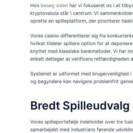
Hos
besøg siden
har vi fokuseret os i at tilb
kryptovaluta står i centrum. Vi sammenkobler 
oprette en spilleplatform, der prioriterer has
Vores casino differentierer sig fra konkurrente
hvilket tildeler spillere option for at depone
knyttet med klassiske bankmetoder. Vi har indf
enkelt deltager at verificere retfærdigheden 
Systemet er udformet med brugervenlighed i f
og begyndere kan navigere problemfrit genne
Bredt Spilleudvalg
Vores spilleportefølje indeholder over tre tusi
samarbejdet med industrians førende udvikling