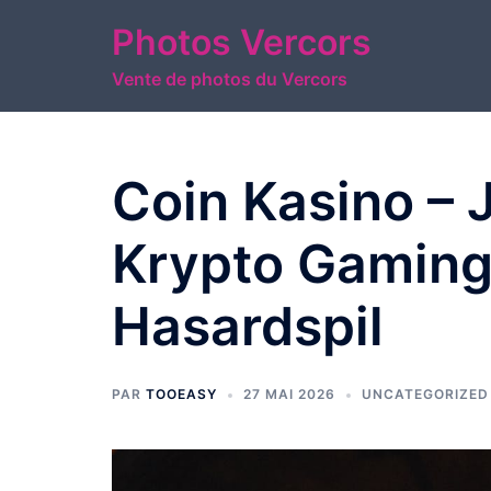
Aller
Photos Vercors
au
contenu
Vente de photos du Vercors
Coin Kasino – J
Krypto Gaming
Hasardspil
PAR
TOOEASY
27 MAI 2026
UNCATEGORIZED