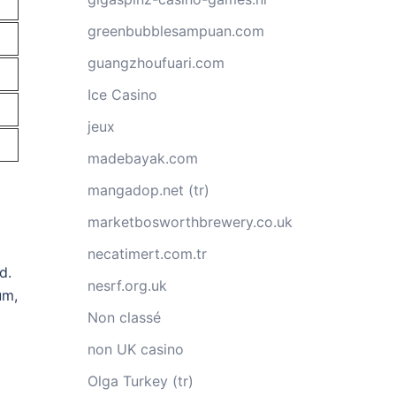
greenbubblesampuan.com
guangzhoufuari.com
Ice Casino
jeux
madebayak.com
mangadop.net (tr)
marketbosworthbrewery.co.uk
necatimert.com.tr
d.
nesrf.org.uk
um,
Non classé
non UK casino
Olga Turkey (tr)