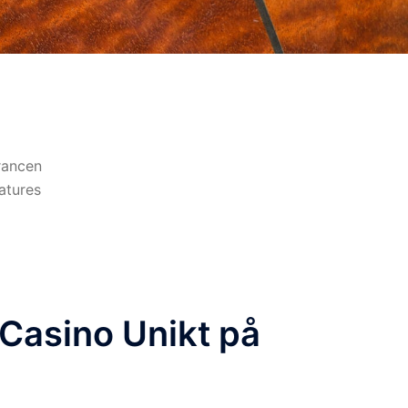
rancen
atures
Casino Unikt på