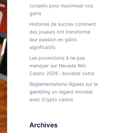
conseils pour maximiser vos
gains
Histoires de succès comment
des joueurs ont transformé
leur passion en gains
significatifs
Les promotions à ne pas
manquer sur Nevada Win
Casino 2026 : boostez votre
Règlementations légales sur le
gambling un regard mondial
avec Crypto casino
Archives