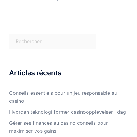
Rechercher :
Articles récents
Conseils essentiels pour un jeu responsable au
casino
Hvordan teknologi former casinoopplevelser i dag
Gérer ses finances au casino conseils pour
maximiser vos gains