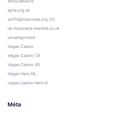
shiny.network
spna.org.uk
surfingtosuccess.org (tr)
uk-musicians-wanted.co.uk
uncategorized
Vegas Casino
Vegas Casino (3)
Vegas Casino (6)
Vegas Hero NL
vegas-casino-hero.nl
Méta