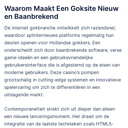
Waarom Maakt Een Goksite Nieuw
en Baanbrekend
De internet gokbranche ontwikkelt zich razendsnel,
waardoor splinternieuwe platforms regelmatig hun
deuren openen voor Hollandse gokkers. Een
onderscheidt zich door baanbrekende software, verse
game-ideeën en een gebruiksvriendelijke
gebruikersinterface die is afgestemd op de eisen van
moderne gebruikers. Deze casino’s pompen
grootschalig in cutting-edge systemen en innovatieve
spelervaring om zich te differentiëren in een
uitdagende markt.
Contemporaneïteit strekt zich uit dieper dan alleen
een nieuwe lanceringsmoment. Het draait om de
integratie van de laatste technieken zoals HTML5-