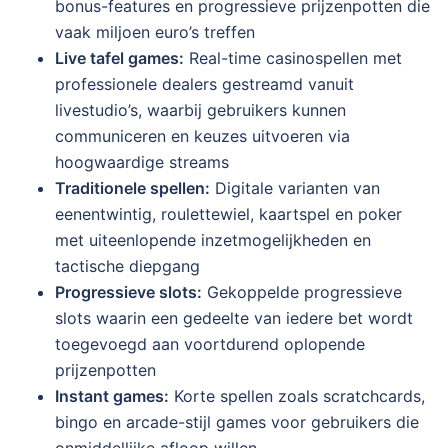
bonus-features en progressieve prijzenpotten die
vaak miljoen euro’s treffen
Live tafel games:
Real-time casinospellen met
professionele dealers gestreamd vanuit
livestudio’s, waarbij gebruikers kunnen
communiceren en keuzes uitvoeren via
hoogwaardige streams
Traditionele spellen:
Digitale varianten van
eenentwintig, roulettewiel, kaartspel en poker
met uiteenlopende inzetmogelijkheden en
tactische diepgang
Progressieve slots:
Gekoppelde progressieve
slots waarin een gedeelte van iedere bet wordt
toegevoegd aan voortdurend oplopende
prijzenpotten
Instant games:
Korte spellen zoals scratchcards,
bingo en arcade-stijl games voor gebruikers die