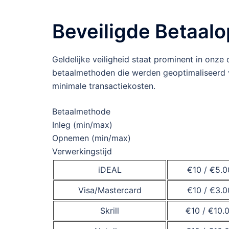
Beveiligde Betaalo
Geldelijke veiligheid staat prominent in onz
betaalmethoden die werden geoptimaliseerd v
minimale transactiekosten.
Betaalmethode
Inleg (min/max)
Opnemen (min/max)
Verwerkingstijd
iDEAL
€10 / €5.
Visa/Mastercard
€10 / €3.
Skrill
€10 / €10.