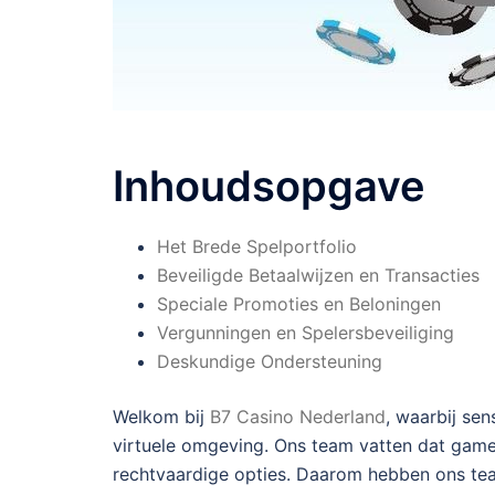
Inhoudsopgave
Het Brede Spelportfolio
Beveiligde Betaalwijzen en Transacties
Speciale Promoties en Beloningen
Vergunningen en Spelersbeveiliging
Deskundige Ondersteuning
Welkom bij
B7 Casino Nederland
, waarbij se
virtuele omgeving. Ons team vatten dat gameli
rechtvaardige opties. Daarom hebben ons te