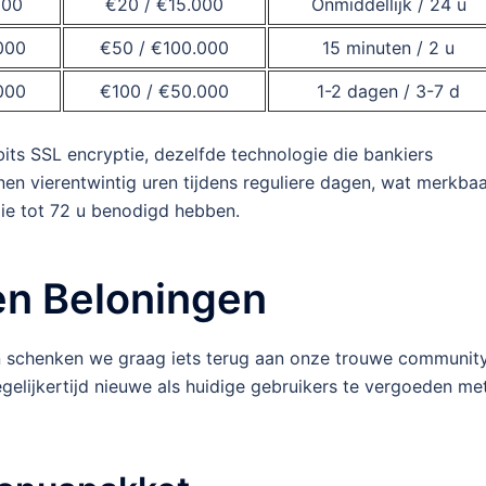
000
€20 / €15.000
Onmiddellijk / 24 u
000
€50 / €100.000
15 minuten / 2 u
000
€100 / €50.000
1-2 dagen / 3-7 d
ts SSL encryptie, dezelfde technologie die bankiers
n vierentwintig uren tijdens reguliere dagen, wat merkba
die tot 72 u benodigd hebben.
en Beloningen
en schenken we graag iets terug aan onze trouwe community
lijkertijd nieuwe als huidige gebruikers te vergoeden me