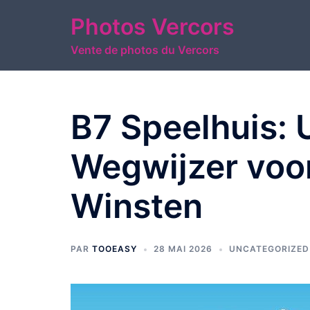
Aller
Photos Vercors
au
contenu
Vente de photos du Vercors
B7 Speelhuis: 
Wegwijzer voor
Winsten
PAR
TOOEASY
28 MAI 2026
UNCATEGORIZED