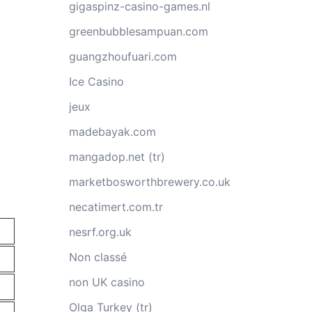
gigaspinz-casino-games.nl
greenbubblesampuan.com
guangzhoufuari.com
Ice Casino
jeux
madebayak.com
mangadop.net (tr)
marketbosworthbrewery.co.uk
necatimert.com.tr
nesrf.org.uk
Non classé
non UK casino
Olga Turkey (tr)