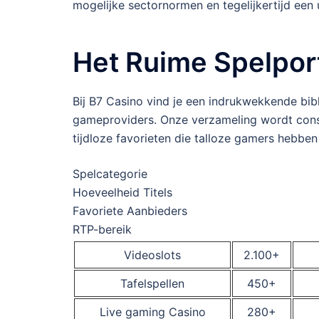
mogelijke sectornormen en tegelijkertijd een 
Het Ruime Spelport
Bij B7 Casino vind je een indrukwekkende bi
gameproviders. Onze verzameling wordt const
tijdloze favorieten die talloze gamers hebbe
Spelcategorie
Hoeveelheid Titels
Favoriete Aanbieders
RTP-bereik
Videoslots
2.100+
Tafelspellen
450+
Live gaming Casino
280+