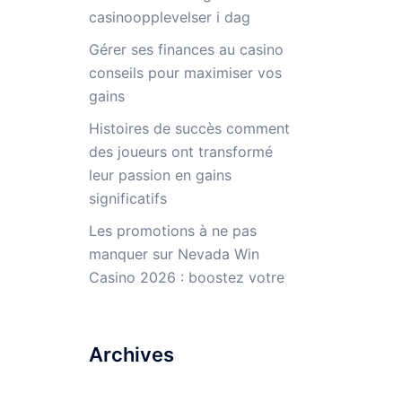
casinoopplevelser i dag
Gérer ses finances au casino
conseils pour maximiser vos
gains
Histoires de succès comment
des joueurs ont transformé
leur passion en gains
significatifs
Les promotions à ne pas
manquer sur Nevada Win
Casino 2026 : boostez votre
Archives