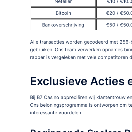
Neteller
€10 / €10.
Bitcoin
€20 / €50.
Bankoverschrijving
€50 / €50.
Alle transacties worden gecodeerd met 256-bi
gebruiken. Ons team verwerken opnames binne
rapper is vergeleken met vele competitoren 
Exclusieve Acties 
Bij B7 Casino appreciëren wij klantentrouw 
Ons beloningsprogramma is ontworpen om tege
interessante voordelen.