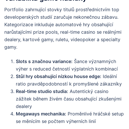
Portfolio zahrnující stovky titulů prostřednictvím top
developerských studií zaručuje nekonečnou zábavu.
Kategorizace inkluduje automatové hry obsahující
narůstajícími prize pools, real-time casino se reálnými
dealery, kartové gamy, ruletu, videopoker a specialty
gamy.
Slots s značnou variance:
Šance významných
výher s reduced četností výplatních kombinací
Stůl hry obsahující nízkou house edge:
Ideální
ratio pravděpodobností k promyšlené zákazníky
Real-time studio studia:
Autentický casino
zážitek během živém času obsahující zkušenými
dealery
Megaways mechanika:
Proměnlivé hráčské setup
se měnícím se počtem výherních linií