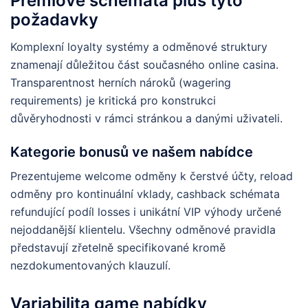
Prémiové schémata plus tyto
požadavky
Komplexní loyalty systémy a odměnové struktury
znamenají důležitou část současného online casina.
Transparentnost herních nároků (wagering
requirements) je kritická pro konstrukci
důvěryhodnosti v rámci stránkou a danými uživateli.
Kategorie bonusů ve našem nabídce
Prezentujeme welcome odměny k čerstvé účty, reload
odměny pro kontinuální vklady, cashback schémata
refundující podíl losses i unikátní VIP výhody určené
nejoddanější klientelu. Všechny odměnové pravidla
představují zřetelně specifikované kromě
nezdokumentovaných klauzulí.
Variabilita game nabídky