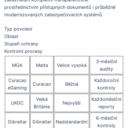
prostřednictvím přístupných dokumentů i průběžně
modernizovaných zabezpečovacích systémů.
Typ povolení
Oblast
Stupeň ochrany
Kontrolní procesy
3-měsíční
MGA
Malta
Velice vysoká
audity
Curacao
Každoroční
Curacao
Běžná
eGaming
kontroly
Velká
Každoměsíční
UKGC
Nejvyšší
Británie
reporty
6-měsíční
Gibraltar
Gibraltar
Nadstandardní
kontroly