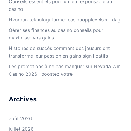
Conseils essentiels pour un jeu responsable au
casino
Hvordan teknologi former casinoopplevelser i dag
Gérer ses finances au casino conseils pour
maximiser vos gains
Histoires de succès comment des joueurs ont
transformé leur passion en gains significatifs
Les promotions à ne pas manquer sur Nevada Win
Casino 2026 : boostez votre
Archives
août 2026
juillet 2026