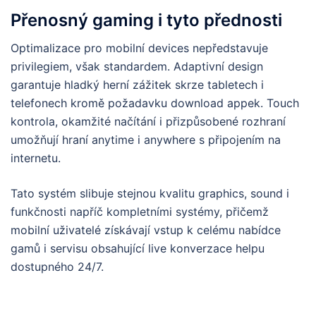
Přenosný gaming i tyto přednosti
Optimalizace pro mobilní devices nepředstavuje
privilegiem, však standardem. Adaptivní design
garantuje hladký herní zážitek skrze tabletech i
telefonech kromě požadavku download appek. Touch
kontrola, okamžité načítání i přizpůsobené rozhraní
umožňují hraní anytime i anywhere s připojením na
internetu.
Tato systém slibuje stejnou kvalitu graphics, sound i
funkčnosti napříč kompletními systémy, přičemž
mobilní uživatelé získávají vstup k celému nabídce
gamů i servisu obsahující live konverzace helpu
dostupného 24/7.