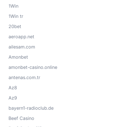
1Win
1Win tr
20bet
aeroapp.net
ailesam.com
Amonbet
amonbet-casino.online
antenas.com.tr
Az8
Az9
bayern1-radioclub.de
Beef Casino