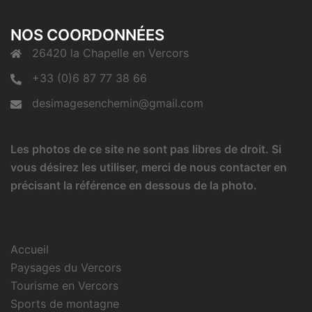
NOS COORDONNÉES
26420 la Chapelle en Vercors
+33 (0)6 87 77 38 66
desimagesenchemin@gmail.com
Les photos de ce site ne sont pas libres de droit. Si
vous désirez les utiliser, merci de nous contacter en
précisant la référence en dessous de la photo.
Accueil
Paysages du Vercors
Tourisme en Vercors
Sports de montagne