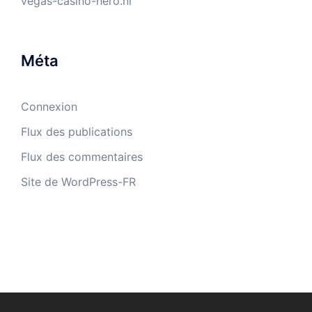
vegas-casino-hero.nl
Méta
Connexion
Flux des publications
Flux des commentaires
Site de WordPress-FR