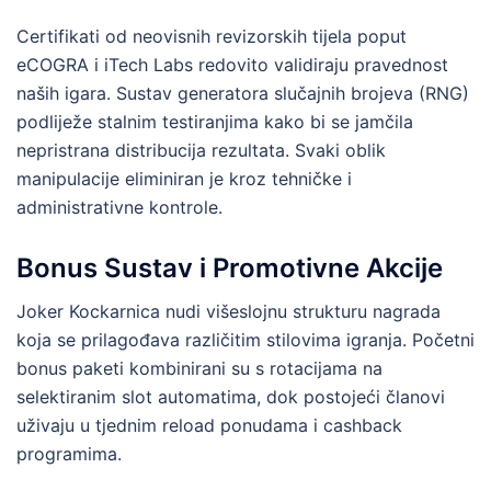
Certifikati od neovisnih revizorskih tijela poput
eCOGRA i iTech Labs redovito validiraju pravednost
naših igara. Sustav generatora slučajnih brojeva (RNG)
podliježe stalnim testiranjima kako bi se jamčila
nepristrana distribucija rezultata. Svaki oblik
manipulacije eliminiran je kroz tehničke i
administrativne kontrole.
Bonus Sustav i Promotivne Akcije
Joker Kockarnica nudi višeslojnu strukturu nagrada
koja se prilagođava različitim stilovima igranja. Početni
bonus paketi kombinirani su s rotacijama na
selektiranim slot automatima, dok postojeći članovi
uživaju u tjednim reload ponudama i cashback
programima.