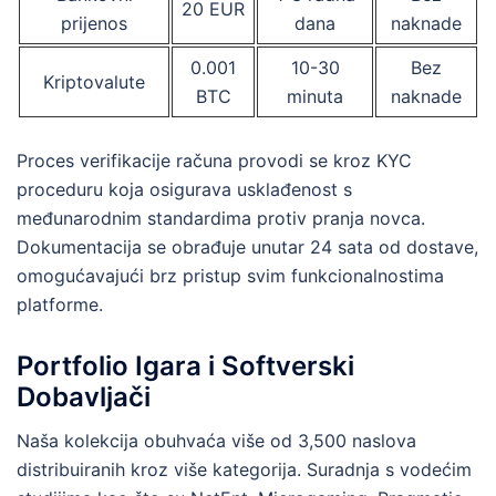
20 EUR
prijenos
dana
naknade
0.001
10-30
Bez
Kriptovalute
BTC
minuta
naknade
Proces verifikacije računa provodi se kroz KYC
proceduru koja osigurava usklađenost s
međunarodnim standardima protiv pranja novca.
Dokumentacija se obrađuje unutar 24 sata od dostave,
omogućavajući brz pristup svim funkcionalnostima
platforme.
Portfolio Igara i Softverski
Dobavljači
Naša kolekcija obuhvaća više od 3,500 naslova
distribuiranih kroz više kategorija. Suradnja s vodećim