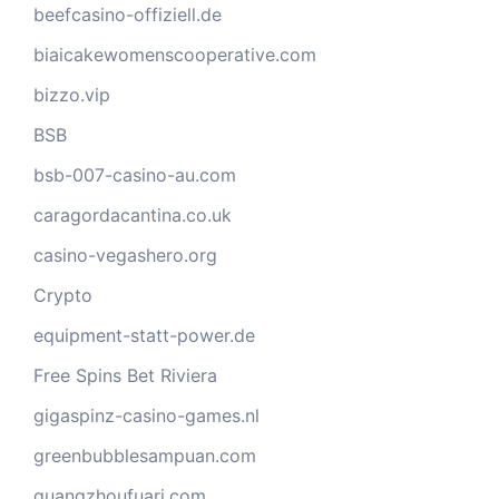
beefcasino-offiziell.de
biaicakewomenscooperative.com
bizzo.vip
BSB
bsb-007-casino-au.com
caragordacantina.co.uk
casino-vegashero.org
Crypto
equipment-statt-power.de
Free Spins Bet Riviera
gigaspinz-casino-games.nl
greenbubblesampuan.com
guangzhoufuari.com