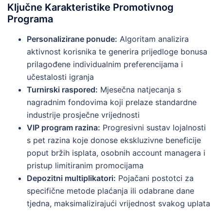
Ključne Karakteristike Promotivnog
Programa
Personalizirane ponude:
Algoritam analizira
aktivnost korisnika te generira prijedloge bonusa
prilagođene individualnim preferencijama i
učestalosti igranja
Turnirski raspored:
Mjesečna natjecanja s
nagradnim fondovima koji prelaze standardne
industrije prosječne vrijednosti
VIP program razina:
Progresivni sustav lojalnosti
s pet razina koje donose ekskluzivne beneficije
poput bržih isplata, osobnih account managera i
pristup limitiranim promocijama
Depozitni multiplikatori:
Pojačani postotci za
specifične metode plaćanja ili odabrane dane
tjedna, maksimalizirajući vrijednost svakog uplata