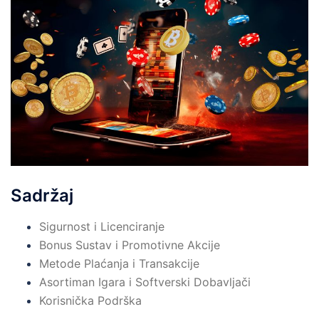
Sadržaj
Sigurnost i Licenciranje
Bonus Sustav i Promotivne Akcije
Metode Plaćanja i Transakcije
Asortiman Igara i Softverski Dobavljači
Korisnička Podrška