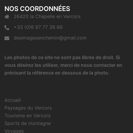
NOS COORDONNÉES
26420 la Chapelle en Vercors
+33 (0)6 87 77 38 66
desimagesenchemin@gmail.com
Les photos de ce site ne sont pas libres de droit. Si
vous désirez les utiliser, merci de nous contacter en
précisant la référence en dessous de la photo.
Accueil
Paysages du Vercors
Tourisme en Vercors
Sports de montagne
Voyages