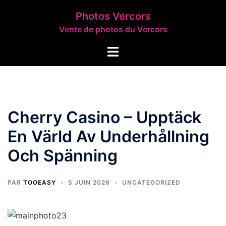
Aller
Photos Vercors
au
Vente de photos du Vercors
contenu
Ouvrir/fermer
le
menu
Cherry Casino – Upptäck
En Värld Av Underhållning
Och Spänning
PAR
TOOEASY
5 JUIN 2026
UNCATEGORIZED