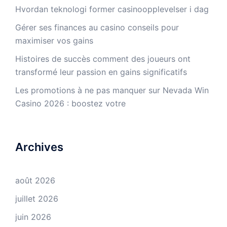
Hvordan teknologi former casinoopplevelser i dag
Gérer ses finances au casino conseils pour
maximiser vos gains
Histoires de succès comment des joueurs ont
transformé leur passion en gains significatifs
Les promotions à ne pas manquer sur Nevada Win
Casino 2026 : boostez votre
Archives
août 2026
juillet 2026
juin 2026