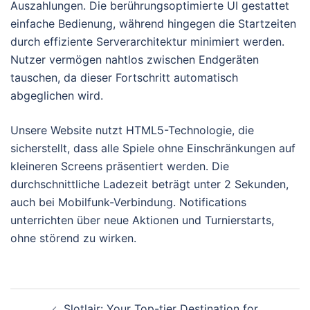
Auszahlungen. Die berührungsoptimierte UI gestattet
einfache Bedienung, während hingegen die Startzeiten
durch effiziente Serverarchitektur minimiert werden.
Nutzer vermögen nahtlos zwischen Endgeräten
tauschen, da dieser Fortschritt automatisch
abgeglichen wird.
Unsere Website nutzt HTML5-Technologie, die
sicherstellt, dass alle Spiele ohne Einschränkungen auf
kleineren Screens präsentiert werden. Die
durchschnittliche Ladezeit beträgt unter 2 Sekunden,
auch bei Mobilfunk-Verbindung. Notifications
unterrichten über neue Aktionen und Turnierstarts,
ohne störend zu wirken.
Navigation
Slotlair: Your Top-tier Destination for