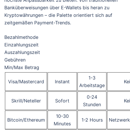
höchste Anpassbarkeit zu bieten. Von traditionellen
Banküberweisungen über E-Wallets bis heran zu
Kryptowährungen – die Palette orientiert sich auf
zeitgemäßen Payment-Trends.
Bezahlmethode
Einzahlungszeit
Auszahlungszeit
Gebühren
Min/Max Betrag
1-3
Visa/Mastercard
Instant
Ke
Arbeitstage
0-24
Skrill/Neteller
Sofort
Ke
Stunden
10-30
Bitcoin/Ethereum
1-2 Hours
Netzwerk
Minutes