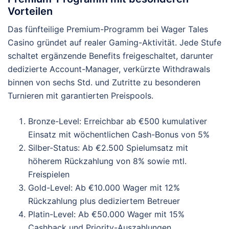
Vorteilen
Das fünfteilige Premium-Programm bei Wager Tales
Casino gründet auf realer Gaming-Aktivität. Jede Stufe
schaltet ergänzende Benefits freigeschaltet, darunter
dedizierte Account-Manager, verkürzte Withdrawals
binnen von sechs Std. und Zutritte zu besonderen
Turnieren mit garantierten Preispools.
Bronze-Level: Erreichbar ab €500 kumulativer
Einsatz mit wöchentlichen Cash-Bonus von 5%
Silber-Status: Ab €2.500 Spielumsatz mit
höherem Rückzahlung von 8% sowie mtl.
Freispielen
Gold-Level: Ab €10.000 Wager mit 12%
Rückzahlung plus dediziertem Betreuer
Platin-Level: Ab €50.000 Wager mit 15%
Cashback und Priority-Auszahlungen