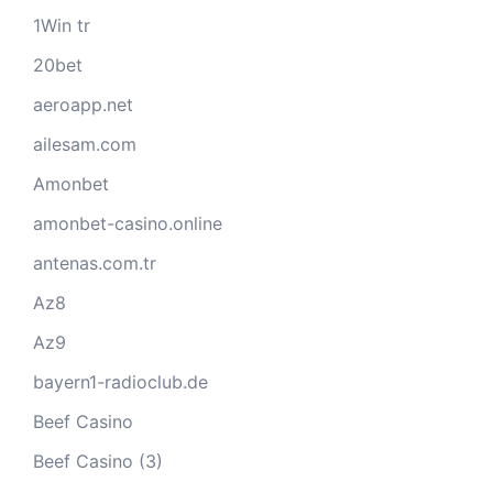
1Win tr
20bet
aeroapp.net
ailesam.com
Amonbet
amonbet-casino.online
antenas.com.tr
Az8
Az9
bayern1-radioclub.de
Beef Casino
Beef Casino (3)