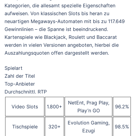
Kategorien, die allesamt spezielle Eigenschaften
aufweisen. Von klassischen Slots bis heran zu
neuartigen Megaways-Automaten mit bis zu 117.649
Gewinnlinien – die Spanne ist beeindruckend.
Kartenspiele wie Blackjack, Roulett und Baccarat
werden in vielen Versionen angeboten, hierbei die
Auszahlungsquoten offen dargestellt werden.
Spielart
Zahl der Titel
Top-Anbieter
Durchschnittl. RTP
NetEnt, Prag Play,
Video Slots
1.800+
96.2%
Play’n GO
Evolution Gaming,
Tischspiele
320+
98.5%
Ezugi