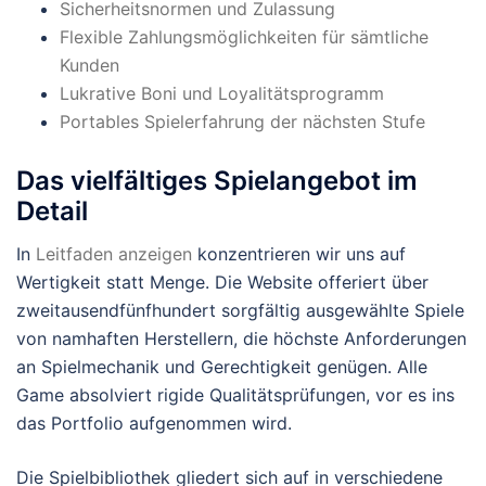
Sicherheitsnormen und Zulassung
Flexible Zahlungsmöglichkeiten für sämtliche
Kunden
Lukrative Boni und Loyalitätsprogramm
Portables Spielerfahrung der nächsten Stufe
Das vielfältiges Spielangebot im
Detail
In
Leitfaden anzeigen
konzentrieren wir uns auf
Wertigkeit statt Menge. Die Website offeriert über
zweitausendfünfhundert sorgfältig ausgewählte Spiele
von namhaften Herstellern, die höchste Anforderungen
an Spielmechanik und Gerechtigkeit genügen. Alle
Game absolviert rigide Qualitätsprüfungen, vor es ins
das Portfolio aufgenommen wird.
Die Spielbibliothek gliedert sich auf in verschiedene