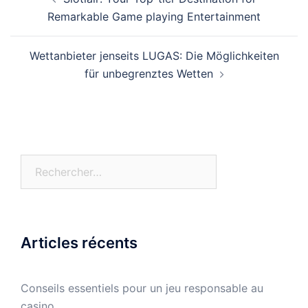
d’article
Remarkable Game playing Entertainment
Wettanbieter jenseits LUGAS: Die Möglichkeiten
für unbegrenztes Wetten
Rechercher :
Articles récents
Conseils essentiels pour un jeu responsable au
casino