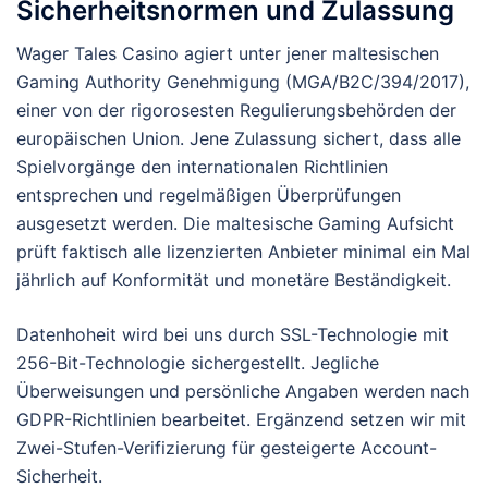
Sicherheitsnormen und Zulassung
Wager Tales Casino agiert unter jener maltesischen
Gaming Authority Genehmigung (MGA/B2C/394/2017),
einer von der rigorosesten Regulierungsbehörden der
europäischen Union. Jene Zulassung sichert, dass alle
Spielvorgänge den internationalen Richtlinien
entsprechen und regelmäßigen Überprüfungen
ausgesetzt werden. Die maltesische Gaming Aufsicht
prüft faktisch alle lizenzierten Anbieter minimal ein Mal
jährlich auf Konformität und monetäre Beständigkeit.
Datenhoheit wird bei uns durch SSL-Technologie mit
256-Bit-Technologie sichergestellt. Jegliche
Überweisungen und persönliche Angaben werden nach
GDPR-Richtlinien bearbeitet. Ergänzend setzen wir mit
Zwei-Stufen-Verifizierung für gesteigerte Account-
Sicherheit.