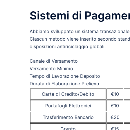
Sistemi di Pagame
Abbiamo sviluppato un sistema transazionale
Ciascun metodo viene inserito secondo standar
disposizioni antiriciclaggio globali.
Canale di Versamento
Versamento Minimo
Tempo di Lavorazione Deposito
Durata di Elaborazione Prelievo
Carte di Credito/Debito
€10
Portafogli Elettronici
€10
Trasferimento Bancario
€20
Crypto
€15