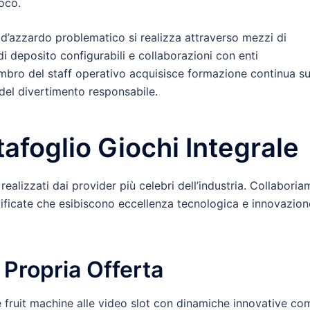
oco.
 d’azzardo problematico si realizza attraverso mezzi di
di deposito configurabili e collaborazioni con enti
mbro del staff operativo acquisisce formazione continua su
 del divertimento responsabile.
tafoglio Giochi Integrale
realizzati dai provider più celebri dell’industria. Collabori
ficate che esibiscono eccellenza tecnologica e innovazion
a Propria Offerta
e fruit machine alle video slot con dinamiche innovative co