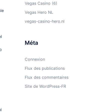
Vegas Casino (6)
le
Vegas Hero NL
vegas-casino-hero.nl
el
Méta
o
Connexion
Flux des publications
Flux des commentaires
Site de WordPress-FR
i