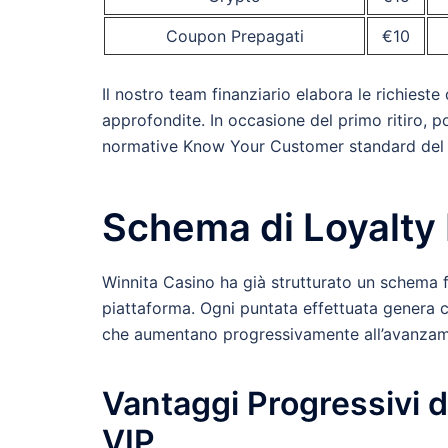
Coupon Prepagati
€10
Il nostro team finanziario elabora le richiest
approfondite. In occasione del primo ritiro, p
normative Know Your Customer standard del
Schema di Loyalty 
Winnita Casino ha già strutturato un schema fed
piattaforma. Ogni puntata effettuata genera cr
che aumentano progressivamente all’avanzame
Vantaggi Progressivi d
VIP