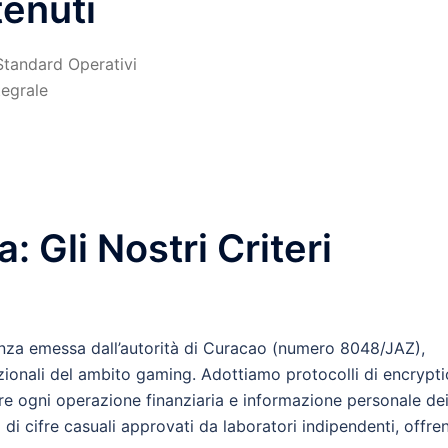
enuti
Standard Operativi
tegrale
: Gli Nostri Criteri
cenza emessa dall’autorità di Curacao (numero 8048/JAZ),
zionali del ambito gaming. Adottiamo protocolli di encrypt
e ogni operazione finanziaria e informazione personale de
di cifre casuali approvati da laboratori indipendenti, offre