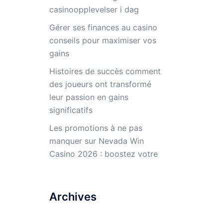
casinoopplevelser i dag
Gérer ses finances au casino
conseils pour maximiser vos
gains
Histoires de succès comment
des joueurs ont transformé
leur passion en gains
significatifs
Les promotions à ne pas
manquer sur Nevada Win
Casino 2026 : boostez votre
Archives