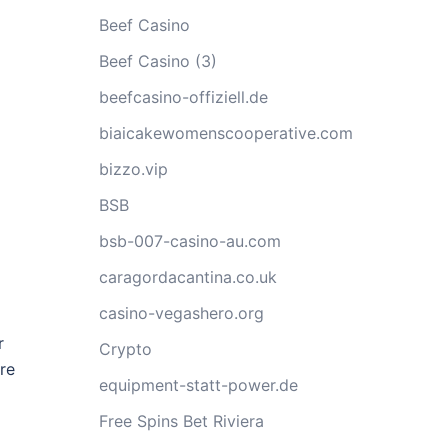
Beef Casino
Beef Casino (3)
beefcasino-offiziell.de
biaicakewomenscooperative.com
bizzo.vip
BSB
bsb-007-casino-au.com
caragordacantina.co.uk
casino-vegashero.org
r
Crypto
ire
equipment-statt-power.de
Free Spins Bet Riviera