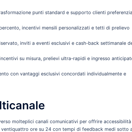
rasformazione punti standard e supporto clienti preferenzia
ercento, incentivi mensili personalizzati e tetti di prelievo
rvato, inviti a eventi esclusivi e cash-back settimanale d
entivi su misura, prelievi ultra-rapidi e ingresso anticipat
nto con vantaggi esclusivi concordati individualmente e
lticanale
erso molteplici canali comunicativi per offrire accessibilità
le ventiquattro ore su 24 con tempi di feedback medi sotto a