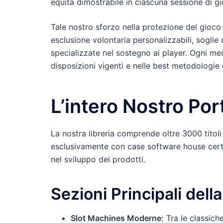
equità dimostrabile in ciascuna sessione di gi
Tale nostro sforzo nella protezione del gioco
esclusione volontaria personalizzabili, soglie 
specializzate nel sostegno ai player. Ogni me
disposizioni vigenti e nelle best metodologie
L’intero Nostro Por
La nostra libreria comprende oltre 3000 titoli 
esclusivamente con case software house certi
nel sviluppo dei prodotti.
Sezioni Principali dell
Slot Machines Moderne:
Tra le classich