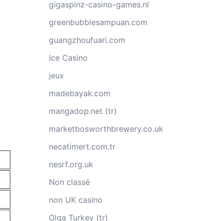
gigaspinz-casino-games.nl
greenbubblesampuan.com
guangzhoufuari.com
Ice Casino
jeux
madebayak.com
mangadop.net (tr)
marketbosworthbrewery.co.uk
necatimert.com.tr
nesrf.org.uk
Non classé
non UK casino
Olga Turkey (tr)