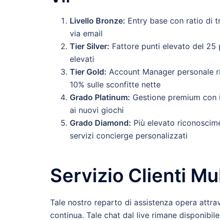
Livello Bronze:
Entry base con ratio di t
via email
Tier Silver:
Fattore punti elevato del 25 p
elevati
Tier Gold:
Account Manager personale rise
10% sulle sconfitte nette
Grado Platinum:
Gestione premium con inc
ai nuovi giochi
Grado Diamond:
Più elevato riconoscime
servizi concierge personalizzati
Servizio Clienti Mu
Tale nostro reparto di assistenza opera attrav
continua. Tale chat dal live rimane disponibi