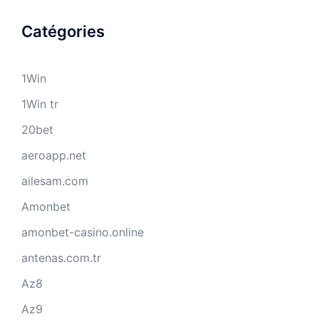
Catégories
1Win
1Win tr
20bet
aeroapp.net
ailesam.com
Amonbet
amonbet-casino.online
antenas.com.tr
Az8
Az9