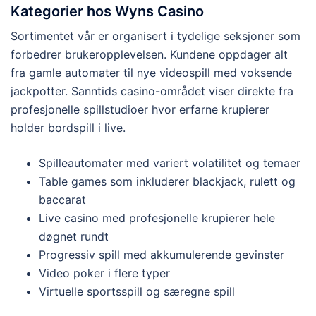
Kategorier hos Wyns Casino
Sortimentet vår er organisert i tydelige seksjoner som
forbedrer brukeropplevelsen. Kundene oppdager alt
fra gamle automater til nye videospill med voksende
jackpotter. Sanntids casino-området viser direkte fra
profesjonelle spillstudioer hvor erfarne krupierer
holder bordspill i live.
Spilleautomater med variert volatilitet og temaer
Table games som inkluderer blackjack, rulett og
baccarat
Live casino med profesjonelle krupierer hele
døgnet rundt
Progressiv spill med akkumulerende gevinster
Video poker i flere typer
Virtuelle sportsspill og særegne spill