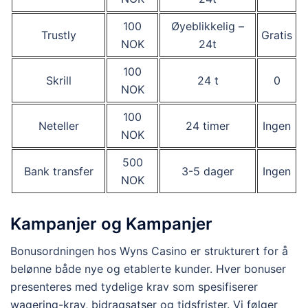
100
Øyeblikkelig –
Trustly
Gratis
NOK
24t
100
Skrill
24 t
0
NOK
100
Neteller
24 timer
Ingen
NOK
500
Bank transfer
3-5 dager
Ingen
NOK
Kampanjer og Kampanjer
Bonusordningen hos Wyns Casino er strukturert for å
belønne både nye og etablerte kunder. Hver bonuser
presenteres med tydelige krav som spesifiserer
wagering-krav, bidragsatser og tidsfrister. Vi følger