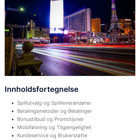
Innholdsfortegnelse
Spillutvalg og Spillleverandører
Betalingsmetoder og Betalinger
Bonustilbud og Promotjoner
Mobilløsning og Tilgjengelighet
Kundeservice og Brukerstøtte