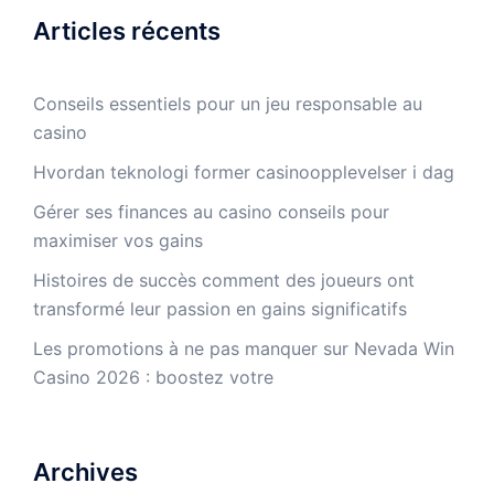
Articles récents
Conseils essentiels pour un jeu responsable au
casino
Hvordan teknologi former casinoopplevelser i dag
Gérer ses finances au casino conseils pour
maximiser vos gains
Histoires de succès comment des joueurs ont
transformé leur passion en gains significatifs
Les promotions à ne pas manquer sur Nevada Win
Casino 2026 : boostez votre
Archives