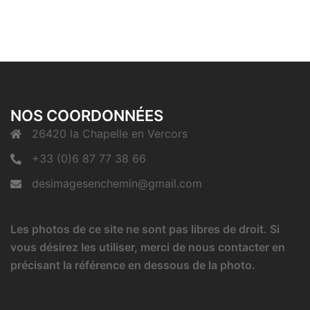
NOS COORDONNÉES
26420 la Chapelle en Vercors
+33 (0)6 87 77 38 66
desimagesenchemin@gmail.com
Les photos de ce site ne sont pas libres de droit. Si
vous désirez les utiliser, merci de nous contacter en
précisant la référence en dessous de la photo.